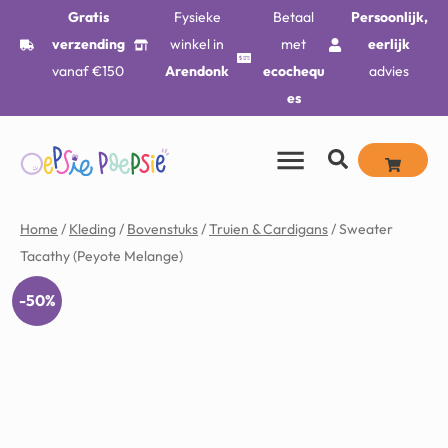
Gratis
Fysieke
Betaal
Persoonlijk,
verzending
winkel in
met
eerlijk
vanaf €150
Arendonk
ecochequ
advies
es
Home
/
Kleding
/
Bovenstuks
/
Truien & Cardigans
/ Sweater
Tacathy (Peyote Melange)
-50%