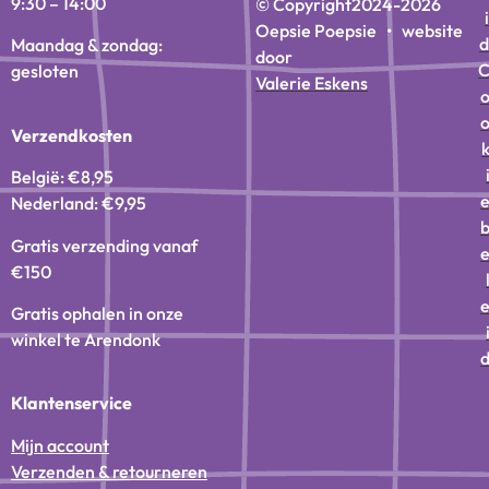
9:30 – 14:00
© Copyright
2024-2026
i
Oepsie Poepsie • website
d
Maandag & zondag:
door
gesloten
Valerie Eskens
Verzendkosten
België: €8,95
Nederland: €9,95
Gratis verzending vanaf
€150
Gratis ophalen in onze
winkel te Arendonk
Klantenservice
Mijn account
Verzenden & retourneren