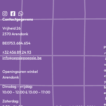
Contactgegevens
Vrijheid 26
2370 Arendonk
BE0753.684.654
P
+32 456 89 24 93
r
info@oepsiepoepsie.be
i
v
a
Openingsuren winkel
c
Arendonk
y
Dinsdag – vrijdag:
b
10:00 – 12:00 & 13:00 – 17:00
e
l
Zaterdag:
e