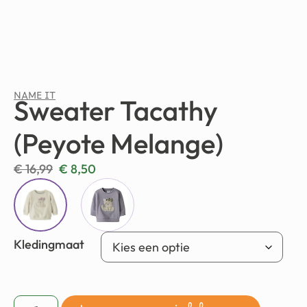
NAME IT
Sweater Tacathy
(Peyote Melange)
€
16,99
€
8,50
Kledingmaat