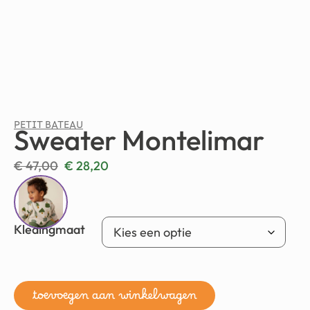
PETIT BATEAU
Sweater Montelimar
€
47,00
€
28,20
Kledingmaat
toevoegen aan winkelwagen