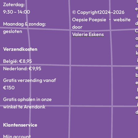
l
Zaterdag:
e
9:30 – 14:00
© Copyright
2024-2026
i
Oepsie Poepsie • website
d
Maandag & zondag:
door
gesloten
Valerie Eskens
Verzendkosten
België: €8,95
Nederland: €9,95
Gratis verzending vanaf
€150
Gratis ophalen in onze
winkel te Arendonk
Klantenservice
Mijn account