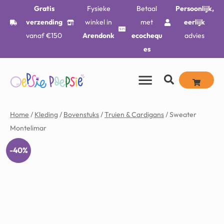
Gratis
Fysieke
Betaal
Persoonlijk,
verzending
winkel in
met
eerlijk
vanaf €150
Arendonk
ecochequ
advies
es
Home
/
Kleding
/
Bovenstuks
/
Truien & Cardigans
/ Sweater
Montelimar
-40%