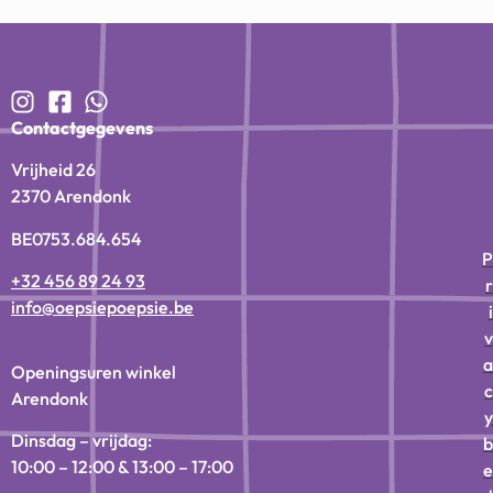
Contactgegevens
Vrijheid 26
2370 Arendonk
BE0753.684.654
P
+32 456 89 24 93
r
info@oepsiepoepsie.be
i
v
a
Openingsuren winkel
c
Arendonk
y
Dinsdag – vrijdag:
b
10:00 – 12:00 & 13:00 – 17:00
e