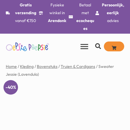
Gratis
Fysieke
Betaal
Persoonlijk,
verzending
winkel in
met
eerlijk
vanaf €150
Arendonk
ecochequ
advies
es
Home
/
Kleding
/
Bovenstuks
/
Truien & Cardigans
/ Sweater
Jessie (Lavendula)
-40%