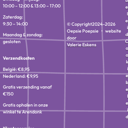
10:00 – 12:00 & 13:00 – 17:00
e
l
Zaterdag:
e
9:30 – 14:00
© Copyright
2024-2026
i
Oepsie Poepsie • website
d
Maandag & zondag:
door
gesloten
Valerie Eskens
Verzendkosten
België: €8,95
Nederland: €9,95
Gratis verzending vanaf
€150
Gratis ophalen in onze
winkel te Arendonk