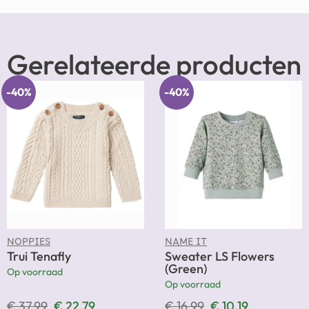
Gerelateerde producten
-40%
-40%
NOPPIES
NAME IT
Trui Tenafly
Sweater LS Flowers
(Green)
Op voorraad
Op voorraad
€
37,99
€
22,79
€
16,99
€
10,19