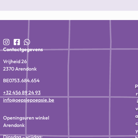
Contactgegevens
Vrijheid 26
2370 Arendonk
BE0753.684.654
P
+32 456 89 24 93
r
info@oepsiepoepsie.be
i
v
a
Openingsuren winkel
c
Arendonk
y
Dinsdag – vrijdag:
b