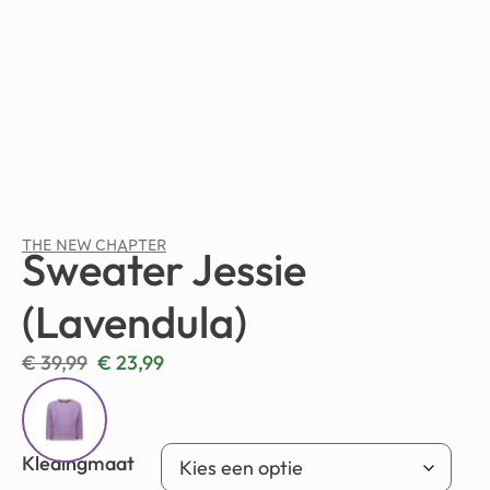
THE NEW CHAPTER
Sweater Jessie
(Lavendula)
€
39,99
€
23,99
Kledingmaat