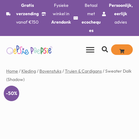
Gratis
Fysieke
Betaal
Persoonlijk,
verzending
winkel in
met
eerlijk
vanaf €150
Arendonk
ecochequ
advies
es
Home
/
Kleding
/
Bovenstuks
/
Truien & Cardigans
/ Sweater Dalk
(Shadow)
-50%