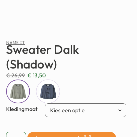
NAME IT
Sweater Dalk
(Shadow)
€
26,99
€
13,50
Kledingmaat