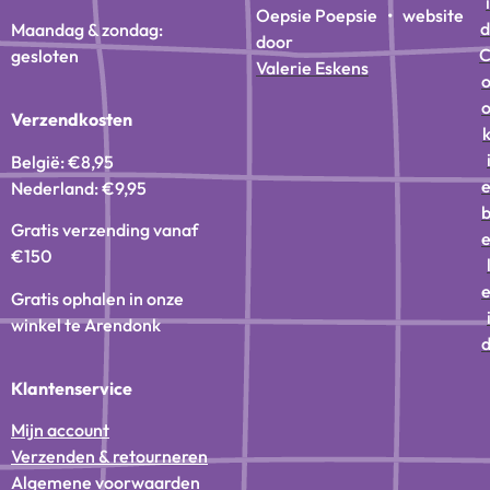
i
Oepsie Poepsie • website
d
Maandag & zondag:
door
gesloten
Valerie Eskens
Verzendkosten
België: €8,95
Nederland: €9,95
Gratis verzending vanaf
€150
Gratis ophalen in onze
winkel te Arendonk
Klantenservice
Mijn account
Verzenden & retourneren
Algemene voorwaarden