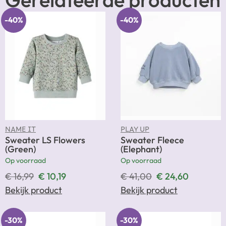
-40%
-40%
NAME IT
PLAY UP
Sweater LS Flowers
Sweater Fleece
(Green)
(Elephant)
Op voorraad
Op voorraad
€
16,99
€
10,19
€
41,00
€
24,60
Bekijk product
Bekijk product
-30%
-30%