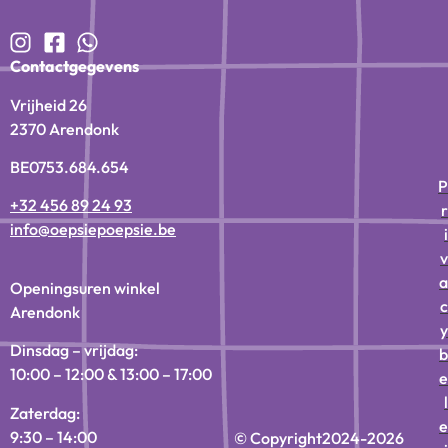
Contactgegevens
Vrijheid 26
2370 Arendonk
BE0753.684.654
P
+32 456 89 24 93
r
info@oepsiepoepsie.be
i
v
a
Openingsuren winkel
c
Arendonk
y
Dinsdag – vrijdag:
b
10:00 – 12:00 & 13:00 – 17:00
e
l
Zaterdag:
e
9:30 – 14:00
© Copyright
2024-2026