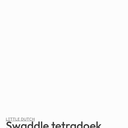
LITTLE DUTCH
Swaddle tetradoek