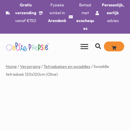
Gratis
Fysieke
Betaal
Persoonlijk,
verzending
winkel in
met
eerlijk
vanaf €150
Arendonk
ecochequ
advies
es
Home
/
Verzorging
/
Tetradoeken en swaddles
/ Swaddle
tetradoek 120x120cm (Olive)