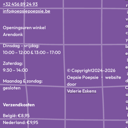
+32 456 89 24 93
r
info@oepsiepoepsie.be
i
v
a
Openingsuren winkel
c
Arendonk
y
Dinsdag – vrijdag:
b
10:00 – 12:00 & 13:00 – 17:00
e
l
Zaterdag:
e
9:30 – 14:00
© Copyright
2024-2026
i
Oepsie Poepsie • website
d
Maandag & zondag:
door
gesloten
Valerie Eskens
Verzendkosten
België: €8,95
Nederland: €9,95