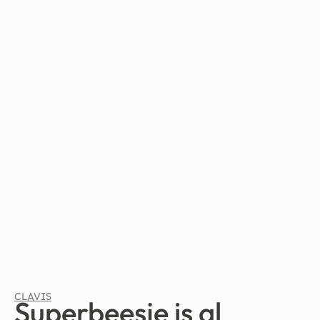
CLAVIS
Superbeesje is al