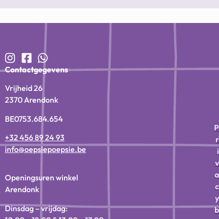
Contactgegevens
Vrijheid 26
2370 Arendonk
BE0753.684.654
P
+32 456 89 24 93
r
info@oepsiepoepsie.be
i
v
a
Openingsuren winkel
c
Arendonk
y
Dinsdag – vrijdag:
b