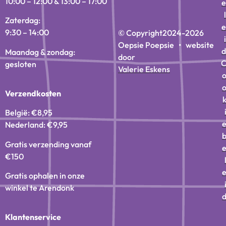
10:00 – 12:00 & 13:00 – 17:00
e
l
Zaterdag:
e
9:30 – 14:00
© Copyright
2024-2026
i
Oepsie Poepsie • website
d
Maandag & zondag:
door
gesloten
Valerie Eskens
Verzendkosten
België: €8,95
Nederland: €9,95
Gratis verzending vanaf
€150
Gratis ophalen in onze
winkel te Arendonk
Klantenservice