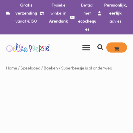
Gratis
Fysieke
Betaal
Persoonlijk,
verzending
winkel in
met
eerlijk
vanaf €150
Arendonk
ecochequ
advies
es
Home
/
Speelgoed
/
Boeken
/ Superbeesje is al onderweg