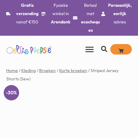
Gratis
Fysieke
Betaal
Persoonlijk,
verzending
winkel in
met
eerlijk
vanaf €150
Arendonk
ecochequ
advies
es
Home
/
Kleding
/
Broeken
/
Korte broeken
/ Striped Jersey
Shorts (Sew)
-30%