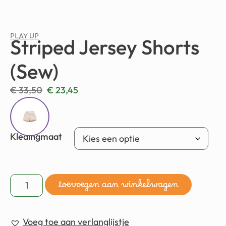
PLAY UP
Striped Jersey Shorts
(Sew)
€
33,50
€
23,45
Kledingmaat
toevoegen aan winkelwagen
Voeg toe aan verlanglijstje