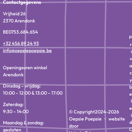
Contactgegevens
Vrijheid 26
2370 Arendonk
BE0753.684.654
P
+32 456 89 24 93
r
info@oepsiepoepsie.be
i
v
a
Openingsuren winkel
c
Arendonk
y
Dinsdag – vrijdag:
b
10:00 – 12:00 & 13:00 – 17:00
e
l
Zaterdag:
e
9:30 – 14:00
© Copyright
2024-2026
i
Oepsie Poepsie • website
d
Maandag & zondag:
door
gesloten