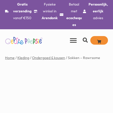
Gratis
Fysieke
Betaal
Persoonlijk,
verzending
winkel in
met
eerlijk
vanaf €150
Arendonk
ecochequ
advies
es
Home
/
Kleding
/
Ondergoed & kousen
/ Sokken – Rawrsome