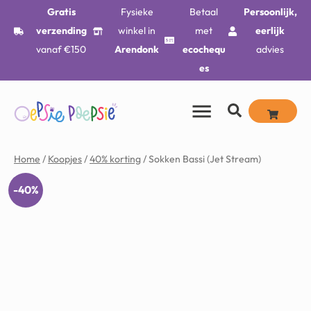
Gratis
Fysieke
Betaal
Persoonlijk,
verzending
winkel in
met
eerlijk
vanaf €150
Arendonk
ecochequ
advies
es
Home
/
Koopjes
/
40% korting
/ Sokken Bassi (Jet Stream)
-40%