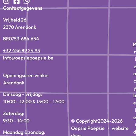
Contactgegevens
Vrijheid 26
2370 Arendonk
BE0753.684.654
P
+32 456 89 24 93
r
info@oepsiepoepsie.be
i
v
a
Openingsuren winkel
c
Arendonk
y
Dinsdag – vrijdag:
b
10:00 – 12:00 & 13:00 – 17:00
e
l
Zaterdag:
e
9:30 – 14:00
© Copyright
2024-2026
i
Oepsie Poepsie • website
d
Maandag & zondag:
door