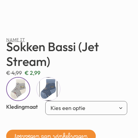
NAME IT
Sokken Bassi (Jet
Stream)
€
4,99
€
2,99
Kledingmaat
toevoegen aan winkelwagen