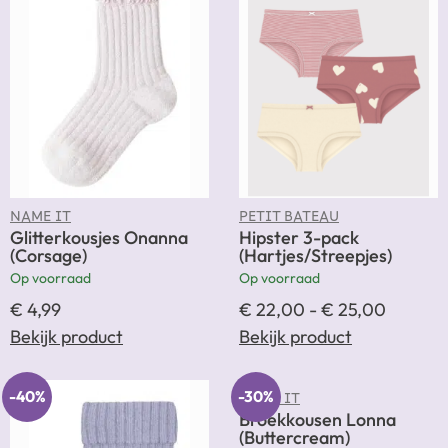
NAME IT
PETIT BATEAU
Glitterkousjes Onanna
Hipster 3-pack
(Corsage)
(Hartjes/Streepjes)
Op voorraad
Op voorraad
€
4,99
€
22,00
-
€
25,00
Bekijk product
Bekijk product
-40%
-30%
NAME IT
Broekkousen Lonna
(Buttercream)