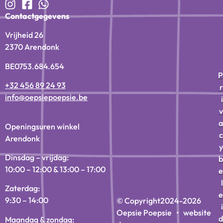
Contactgegevens
Vrijheid 26
2370 Arendonk
BE0753.684.654
P
+32 456 89 24 93
r
info@oepsiepoepsie.be
i
v
a
Openingsuren winkel
c
Arendonk
y
Dinsdag – vrijdag:
b
10:00 – 12:00 & 13:00 – 17:00
e
l
Zaterdag:
e
9:30 – 14:00
© Copyright
2024-2026
i
Oepsie Poepsie • website
d
Maandag & zondag: