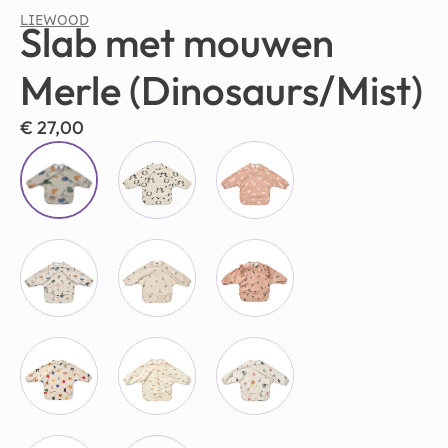
LIEWOOD
Slab met mouwen
Merle (Dinosaurs/Mist)
€
27,00