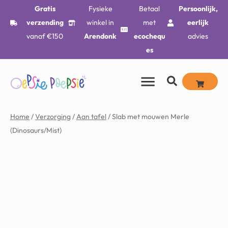
Gratis
Fysieke
Betaal
Persoonlijk,
verzending
winkel in
met
eerlijk
vanaf €150
Arendonk
ecochequ
advies
es
Home
/
Verzorging
/
Aan tafel
/ Slab met mouwen Merle
(Dinosaurs/Mist)