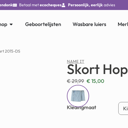
endonk
Betaal met
ecocheques
Persoonlijk, eerlijk
advies
hop
Geboortelijsten
Wasbare luiers
Mer
art 2015-DS
NAME IT
Skort Hop
€
29,99
€
15,00
Kledingmaat