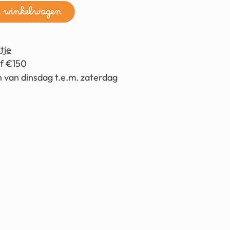
n winkelwagen
tje
af €150
 van dinsdag t.e.m. zaterdag