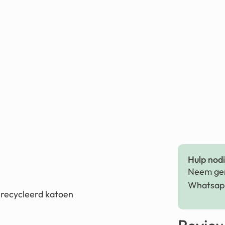
Hulp nodig
Neem ger
Whatsapp
erecycleerd katoen