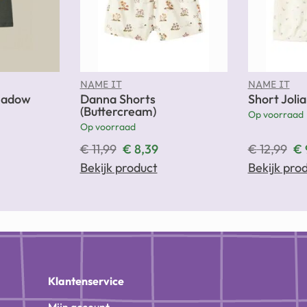
NAME IT
NAME IT
Shadow
Danna Shorts
Short Joli
(Buttercream)
Op voorraad
Op voorraad
€
11,99
€
8,39
€
12,99
€
Bekijk product
Bekijk pro
n
Klantenservice