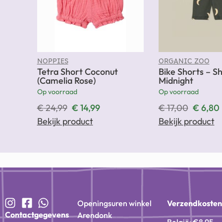
NOPPIES
ORGANIC ZOO
Tetra Short Coconut
Bike Shorts – 
(Camelia Rose)
Midnight
Op voorraad
Op voorraad
€
24,99
€
14,99
€
17,00
€
6,80
Bekijk product
Bekijk product
Openingsuren winkel
Verzendkoste
Contactgegevens
Arendonk