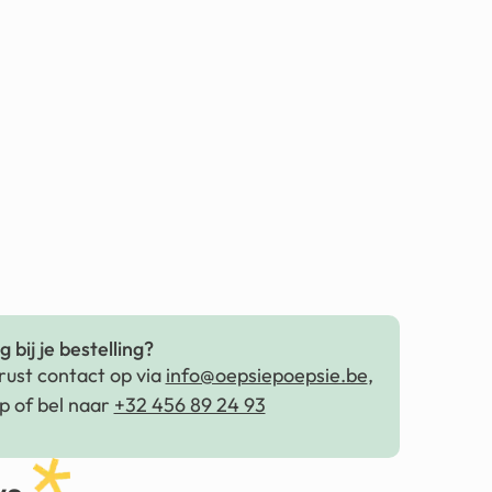
 bij je bestelling?
ust contact op via
info@oepsiepoepsie.be
,
 of bel naar
+32 456 89 24 93