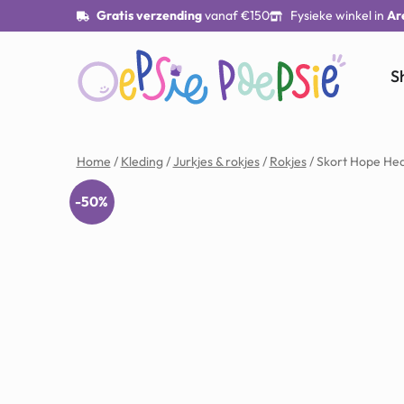
Gratis verzending
vanaf €150
Fysieke winkel in
Ar
S
Home
/
Kleding
/
Jurkjes & rokjes
/
Rokjes
/ Skort Hope He
-50%