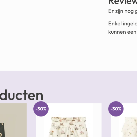
Revie
Er zijn nog
Enkel ingel
kunnen een 
oducten
-30%
-30%