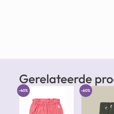
Gerelateerde pr
-40%
-60%