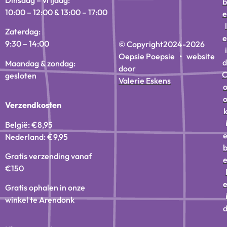
Dinsdag – vrijdag:
b
10:00 – 12:00 & 13:00 – 17:00
e
l
Zaterdag:
e
9:30 – 14:00
© Copyright
2024-2026
i
Oepsie Poepsie • website
d
Maandag & zondag:
door
gesloten
Valerie Eskens
Verzendkosten
België: €8,95
Nederland: €9,95
Gratis verzending vanaf
€150
Gratis ophalen in onze
winkel te Arendonk