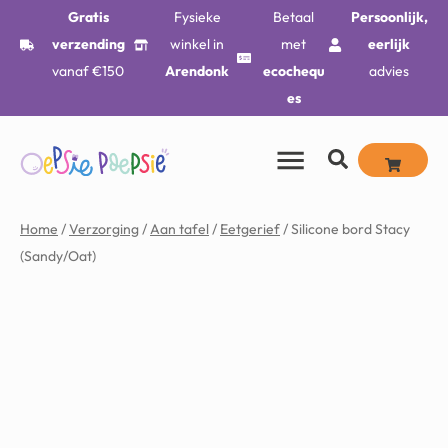
Gratis
Fysieke
Betaal
Persoonlijk,
verzending
winkel in
met
eerlijk
vanaf €150
Arendonk
ecochequ
advies
es
Home
/
Verzorging
/
Aan tafel
/
Eetgerief
/ Silicone bord Stacy
(Sandy/Oat)