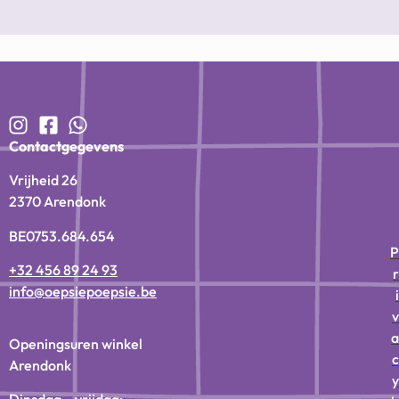
Contactgegevens
Vrijheid 26
2370 Arendonk
BE0753.684.654
P
+32 456 89 24 93
r
info@oepsiepoepsie.be
i
v
a
Openingsuren winkel
c
Arendonk
y