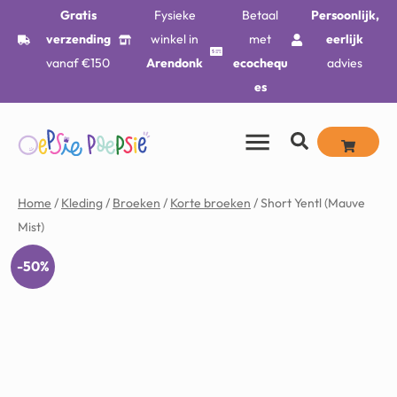
Gratis
Fysieke
Betaal
Persoonlijk,
verzending
winkel in
met
eerlijk
vanaf €150
Arendonk
ecochequ
advies
es
Home
/
Kleding
/
Broeken
/
Korte broeken
/ Short Yentl (Mauve
Mist)
-50%