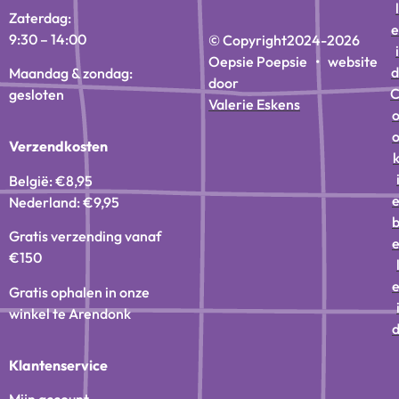
l
Zaterdag:
e
9:30 – 14:00
© Copyright
2024-2026
i
Oepsie Poepsie • website
d
Maandag & zondag:
door
gesloten
Valerie Eskens
Verzendkosten
België: €8,95
Nederland: €9,95
Gratis verzending vanaf
€150
Gratis ophalen in onze
winkel te Arendonk
Klantenservice