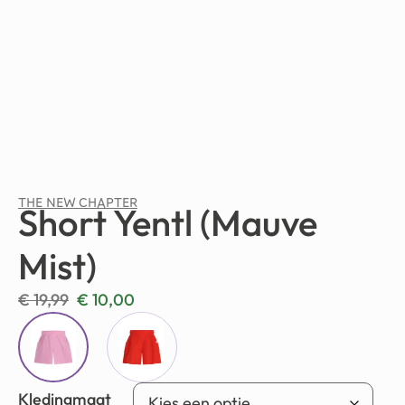
THE NEW CHAPTER
Short Yentl (Mauve
Mist)
€
19,99
€
10,00
Kledingmaat