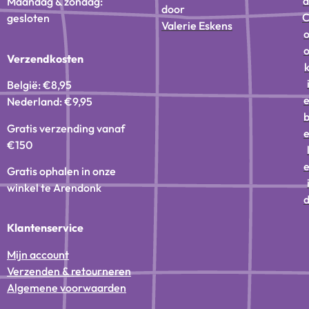
d
Maandag & zondag:
door
gesloten
Valerie Eskens
Verzendkosten
België: €8,95
Nederland: €9,95
Gratis verzending vanaf
€150
Gratis ophalen in onze
winkel te Arendonk
Klantenservice
Mijn account
Verzenden & retourneren
Algemene voorwaarden