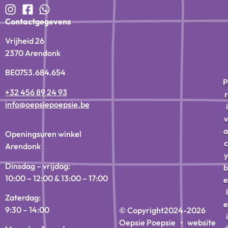
Contactgegevens
Vrijheid 26
2370 Arendonk
BE0753.684.654
P
+32 456 89 24 93
r
info@oepsiepoepsie.be
i
v
a
Openingsuren winkel
c
Arendonk
y
Dinsdag – vrijdag:
b
10:00 – 12:00 & 13:00 – 17:00
e
l
Zaterdag:
e
9:30 – 14:00
© Copyright
2024-2026
i
Oepsie Poepsie • website