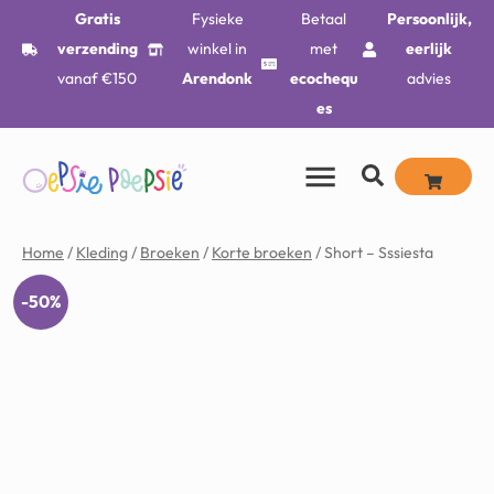
Gratis
Fysieke
Betaal
Persoonlijk,
verzending
winkel in
met
eerlijk
vanaf €150
Arendonk
ecochequ
advies
es
Home
/
Kleding
/
Broeken
/
Korte broeken
/ Short – Sssiesta
-50%