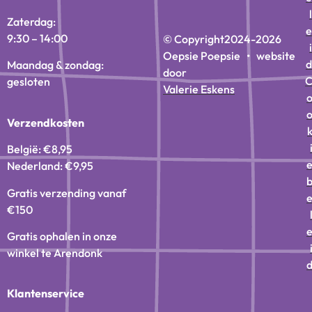
l
Zaterdag:
e
9:30 – 14:00
© Copyright
2024-2026
i
Oepsie Poepsie • website
d
Maandag & zondag:
door
gesloten
Valerie Eskens
Verzendkosten
België: €8,95
Nederland: €9,95
Gratis verzending vanaf
€150
Gratis ophalen in onze
winkel te Arendonk
Klantenservice