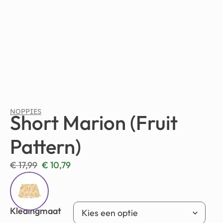
NOPPIES
Short Marion (Fruit
Pattern)
€
17,99
€
10,79
Kledingmaat