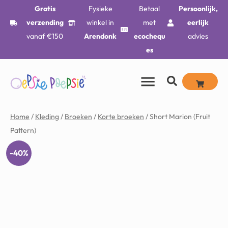
Gratis
Fysieke
Betaal
Persoonlijk,
verzending
winkel in
met
eerlijk
vanaf €150
Arendonk
ecochequ
advies
es
Home
/
Kleding
/
Broeken
/
Korte broeken
/ Short Marion (Fruit
Pattern)
-40%