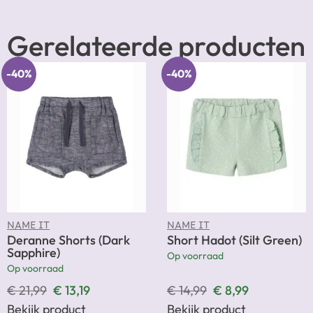
Gerelateerde producten
-40%
-40%
NAME IT
NAME IT
Deranne Shorts (Dark
Short Hadot (Silt Green)
Sapphire)
Op voorraad
Op voorraad
€
21,99
€
13,19
€
14,99
€
8,99
Bekijk product
Bekijk product