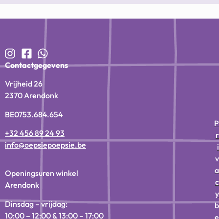
Contactgegevens
Vrijheid 26
2370 Arendonk
BE0753.684.654
P
+32 456 89 24 93
r
info@oepsiepoepsie.be
i
v
a
Openingsuren winkel
c
Arendonk
y
Dinsdag – vrijdag:
b
10:00 – 12:00 & 13:00 – 17:00
e