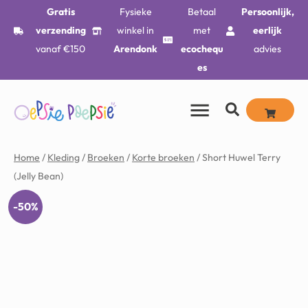
Gratis
Fysieke
Betaal
Persoonlijk,
verzending
winkel in
met
eerlijk
vanaf €150
Arendonk
ecochequ
advies
es
Home
/
Kleding
/
Broeken
/
Korte broeken
/ Short Huwel Terry
(Jelly Bean)
-50%