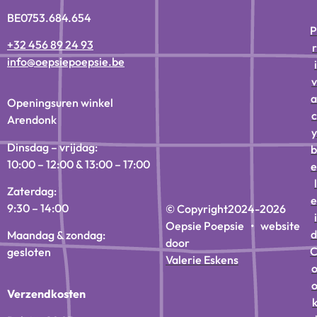
BE0753.684.654
P
+32 456 89 24 93
r
info@oepsiepoepsie.be
i
v
a
Openingsuren winkel
c
Arendonk
y
Dinsdag – vrijdag:
b
10:00 – 12:00 & 13:00 – 17:00
e
l
Zaterdag:
e
9:30 – 14:00
© Copyright
2024-2026
i
Oepsie Poepsie • website
d
Maandag & zondag:
door
gesloten
Valerie Eskens
Verzendkosten