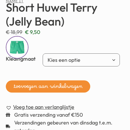
NAME IT
Short Huwel Terry
(Jelly Bean)
€
18,99
€
9,50
Kledingmaat
toevoegen aan winkelwagen
Voeg toe aan verlanglijstje
Gratis verzending vanaf €150
Verzendingen gebeuren van dinsdag t.e.m.