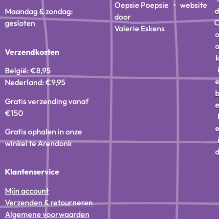
Oepsie Poepsie • website
d
Maandag & zondag:
door
gesloten
Valerie Eskens
Verzendkosten
België: €8,95
Nederland: €9,95
Gratis verzending vanaf
€150
Gratis ophalen in onze
winkel te Arendonk
Klantenservice
Mijn account
Verzenden & retourneren
Algemene voorwaarden