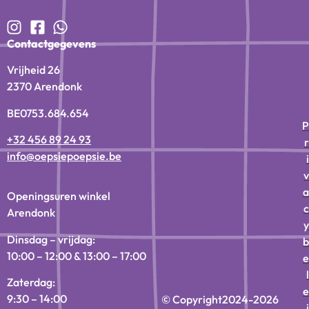
Contactgegevens
Vrijheid 26
2370 Arendonk
BE0753.684.654
P
+32 456 89 24 93
r
info@oepsiepoepsie.be
i
v
a
Openingsuren winkel
c
Arendonk
y
Dinsdag – vrijdag:
b
10:00 – 12:00 & 13:00 – 17:00
e
l
Zaterdag:
e
9:30 – 14:00
© Copyright
2024-2026
i