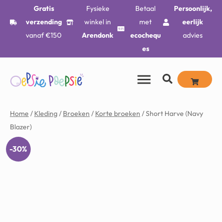
Gratis
Fysieke
Betaal
Persoonlijk,
verzending
winkel in
met
eerlijk
vanaf €150
Arendonk
ecochequ
advies
es
Home
/
Kleding
/
Broeken
/
Korte broeken
/ Short Harve (Navy
Blazer)
-30%