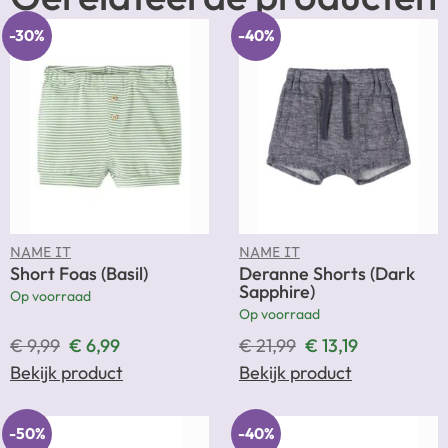
-30%
-40%
NAME IT
NAME IT
Short Foas (Basil)
Deranne Shorts (Dark
Sapphire)
Op voorraad
Op voorraad
€
9,99
€
6,99
€
21,99
€
13,19
Bekijk product
Bekijk product
-50%
-40%