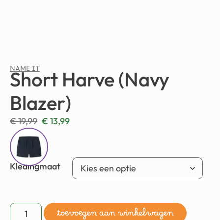
NAME IT
Short Harve (Navy
Blazer)
€
19,99
€
13,99
Kledingmaat
toevoegen aan winkelwagen