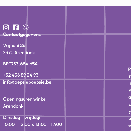
Contactgegevens
Vrijheid 26
2370 Arendonk
BE0753.684.654
P
+32 456 89 24 93
r
info@oepsiepoepsie.be
i
v
a
Openingsuren winkel
c
Arendonk
y
Dinsdag – vrijdag:
b
10:00 – 12:00 & 13:00 – 17:00
e