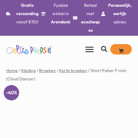
Gratis
Fysieke
Betaal
Persoonlijk,
verzending
winkel in
met
eerlijk
vanaf €150
Arendonk
ecochequ
advies
es
Home
/
Kleding
/
Broeken
/
Korte broeken
/ Short Faher F mini
(Cloud Dancer)
-40%