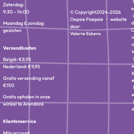
l
Zaterdag:
e
9:30 – 14:00
© Copyright
2024-2026
i
Oepsie Poepsie • website
d
Maandag & zondag:
door
gesloten
Valerie Eskens
Verzendkosten
België: €8,95
Nederland: €9,95
Gratis verzending vanaf
€150
Gratis ophalen in onze
winkel te Arendonk
Klantenservice
Mijn account