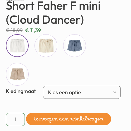
NAME IT
Short Faher F mini
(Cloud Dancer)
€
18,99
€
11,39
Kledingmaat
toevoegen aan winkelwagen