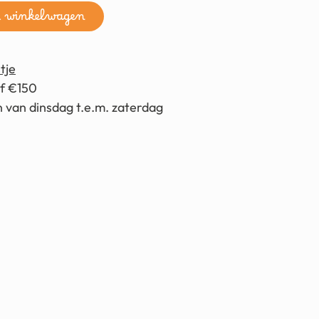
n winkelwagen
tje
af €150
 van dinsdag t.e.m. zaterdag