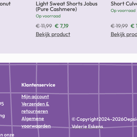
conut
Light Sweat Shorts Jobus
Short Culv
(Pure Cashmere)
Op voorraad
Op voorraad
€
11,99
€
7,19
€
19,99
€
Bekijk product
Bekijk pro
n
Klantenservice
Mijn account
95
Verzenden &
retourneren
ing
Algemene
© Copyright
2024-2026
Oepsi
voorwaarden
Valerie Eskens
in onze