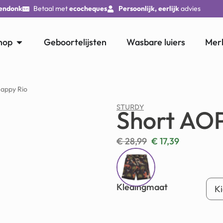
endonk
Betaal met
ecocheques
Persoonlijk, eerlijk
advies
hop
Geboortelijsten
Wasbare luiers
Mer
Happy Rio
STURDY
Short AOP
€
28,99
€
17,39
Kledingmaat