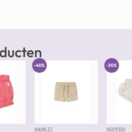
oducten
-40%
-30%
NAME IT
NOPPIES