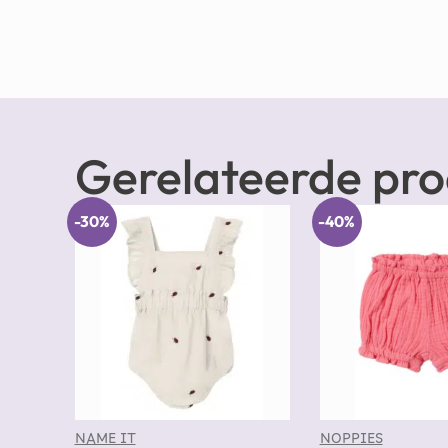
Gerelateerde pr
-30%
-40%
NAME IT
NOPPIES