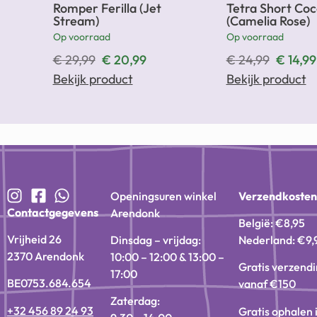
Romper Ferilla (Jet
Tetra Short Co
Stream)
(Camelia Rose)
Op voorraad
Op voorraad
€
29,99
€
20,99
€
24,99
€
14,99
Bekijk product
Bekijk product
Openingsuren winkel
Verzendkoste
Contactgegevens
Arendonk
België: €8,95
Vrijheid 26
Dinsdag – vrijdag:
Nederland: €9,
2370 Arendonk
10:00 – 12:00 & 13:00 –
Gratis verzend
17:00
BE0753.684.654
vanaf €150
Zaterdag:
+32 456 89 24 93
Gratis ophalen 