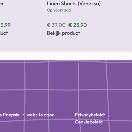
er
Linen Shorts (Vanessa)
Op voorraad
13,99
€
37,00
€
25,90
duct
Bekijk product
e Poepsie • website door
Privacybeleid
Cookiebeleid