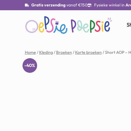
Gratis verzending
vanaf €150
Fysieke winkel in
Ar
S
Home
/
Kleding
/
Broeken
/
Korte broeken
/ Short AOP – 
-40%