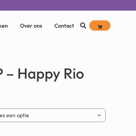
ken
Over ons
Contact
 – Happy Rio