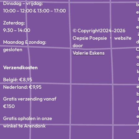
Dinsdag – vrijdag:
b
10:00 – 12:00 & 13:00 – 17:00
e
l
Zaterdag:
e
9:30 – 14:00
© Copyright
2024-2026
i
Oepsie Poepsie • website
d
Maandag & zondag:
door
gesloten
Valerie Eskens
Verzendkosten
België: €8,95
Nederland: €9,95
Gratis verzending vanaf
€150
Gratis ophalen in onze
winkel te Arendonk