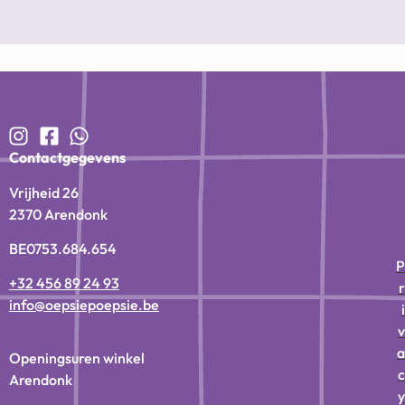
Contactgegevens
Vrijheid 26
2370 Arendonk
BE0753.684.654
P
+32 456 89 24 93
r
info@oepsiepoepsie.be
i
v
a
Openingsuren winkel
c
Arendonk
y