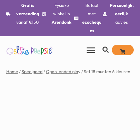
Gratis
Fysieke
Betaal
Persoonlijk,
verzending
winkel in
met
eerlijk
vanaf €150
Arendonk
ecochequ
advies
es
Home
/
Speelgoed
/
Open-ended play
/ Set 18 munten 6 kleuren