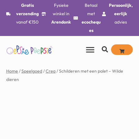
Gratis
Fysieke
Betaal
Persoonlijk,
verzending
winkel in
met
eerlijk
vanaf €150
Arendonk
ecochequ
advies
es
Home
/
Speelgoed
/
Crea
/ Schilderen met een palet – Wilde
dieren