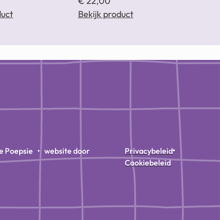
€
22,00
duct
Bekijk product
e Poepsie • website door
Privacybeleid
Cookiebeleid