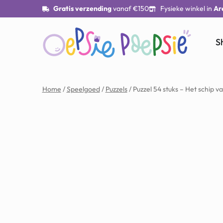
Gratis verzending
vanaf €150
Fysieke winkel in
Ar
S
Home
/
Speelgoed
/
Puzzels
/ Puzzel 54 stuks – Het schip 