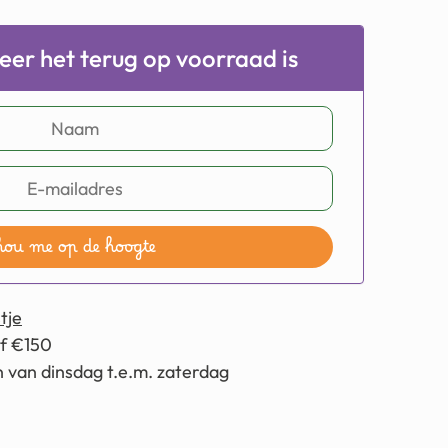
er het terug op voorraad is
hou me op de hoogte
tje
af €150
 van dinsdag t.e.m. zaterdag