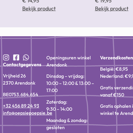
€
14,95
€
19,95
Bekijk product
Bekijk product
Openingsuren winkel
Verzendkoste
Contactgegevens
Arendonk
België: €8,95
Vrijheid 26
Dinsdag – vrijdag:
Nederland: €9,
2370 Arendonk
10:00 – 12:00 & 13:00 –
Gratis verzend
17:00
BE0753.684.654
vanaf €150
Zaterdag:
+32 456 89 24 93
Gratis ophalen 
9:30 – 14:00
info@oepsiepoepsie.be
winkel te Aren
Maandag & zondag:
gesloten