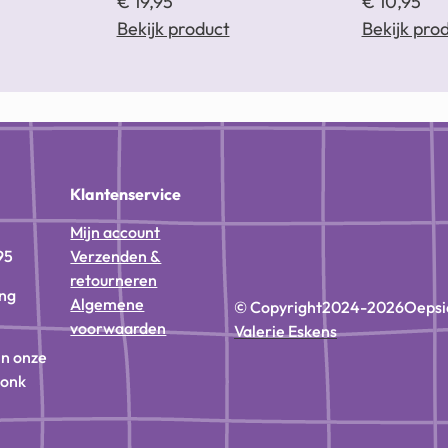
€
19,95
€
10,95
Bekijk product
Bekijk pro
n
Klantenservice
Mijn account
95
Verzenden &
retourneren
ing
Algemene
© Copyright
2024-2026
Oepsi
voorwaarden
Valerie Eskens
in onze
donk