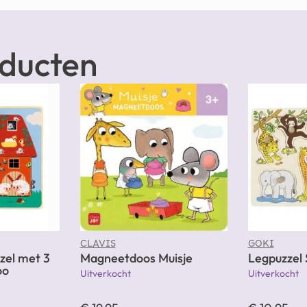
oducten
CLAVIS
GOKI
zel met 3
Magneetdoos Muisje
Legpuzzel 
oo
Uitverkocht
Uitverkocht