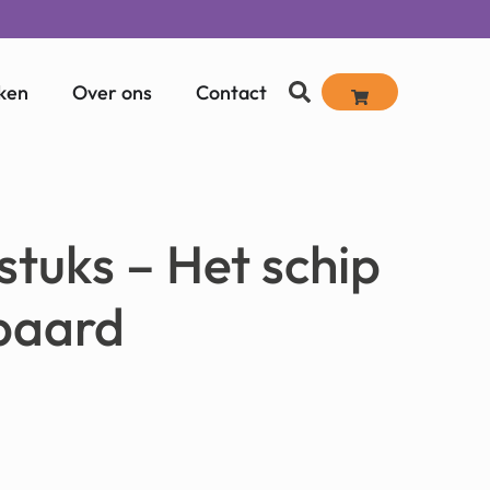
ken
Over ons
Contact
stuks – Het schip
baard