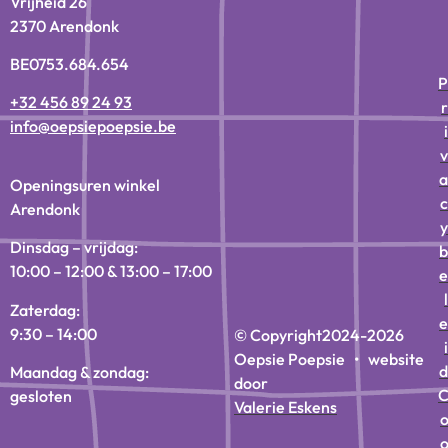
Vrijheid 26
2370 Arendonk
BE0753.684.654
P
+32 456 89 24 93
r
info@oepsiepoepsie.be
i
v
a
Openingsuren winkel
c
Arendonk
y
Dinsdag – vrijdag:
b
10:00 – 12:00 & 13:00 – 17:00
e
l
Zaterdag:
e
9:30 – 14:00
© Copyright
2024-2026
i
Oepsie Poepsie • website
d
Maandag & zondag:
door
gesloten
Valerie Eskens