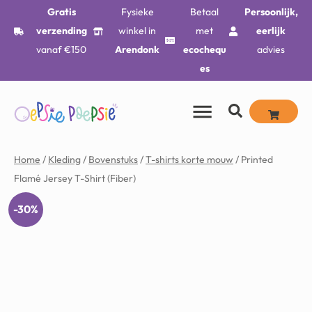
Gratis
Fysieke
Betaal
Persoonlijk,
verzending
winkel in
met
eerlijk
vanaf €150
Arendonk
ecochequ
advies
es
Home
/
Kleding
/
Bovenstuks
/
T-shirts korte mouw
/ Printed
Flamé Jersey T-Shirt (Fiber)
-30%