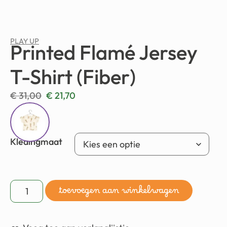
PLAY UP
Printed Flamé Jersey
T-Shirt (Fiber)
€
31,00
€
21,70
Kledingmaat
toevoegen aan winkelwagen