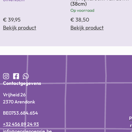
(38cm)
Op voorraad
€
39,95
€
38,50
Bekijk product
Bekijk product
Contactgegevens
Vrijheid 26
2370 Arendonk
BE0753.684.654
P
+32 456 89 24 93
r
info@oepsiepoepsie.be