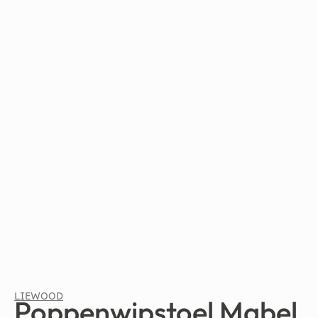
LIEWOOD
Poppenwipstoel Mabel