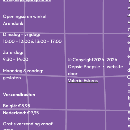
i
v
a
Openingsuren winkel
c
Arendonk
y
Dinsdag – vrijdag:
b
10:00 – 12:00 & 13:00 – 17:00
e
l
Zaterdag:
e
9:30 – 14:00
© Copyright
2024-2026
i
Oepsie Poepsie • website
d
Maandag & zondag:
door
gesloten
Valerie Eskens
Verzendkosten
België: €8,95
Nederland: €9,95
Gratis verzending vanaf