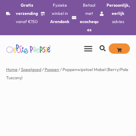
Gratis
Fysieke
Betaal
Persoonlijk,
verzending
winkel in
met
eerlijk
vanaf €150
Arendonk
ecochequ
advies
es
Home
/
Speelgoed
/
Poppen
/ Poppenwipstoel Mabel (Berry/Pale
Tuscany)