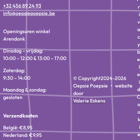
+32 456 89 24 93
r
info@oepsiepoepsie.be
i
v
a
Openingsuren winkel
c
Arendonk
y
Dinsdag – vrijdag:
b
10:00 – 12:00 & 13:00 – 17:00
e
l
Zaterdag:
e
9:30 – 14:00
© Copyright
2024-2026
i
Oepsie Poepsie • website
d
Maandag & zondag:
door
gesloten
Valerie Eskens
Verzendkosten
België: €8,95
Nederland: €9,95