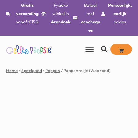
Gratis
Fysieke
Betaal
Persoonlijk,
verzending
winkel in
met
eerlijk
vanaf €150
Arendonk
ecochequ
advies
es
Home
/
Speelgoed
/
Poppen
/ Poppenrokje (Wax rood)