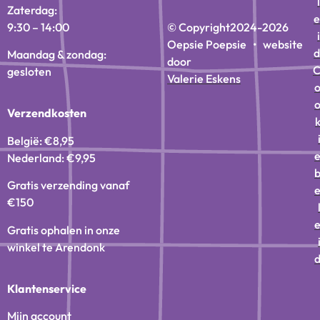
l
Zaterdag:
e
9:30 – 14:00
© Copyright
2024-2026
i
Oepsie Poepsie • website
d
Maandag & zondag:
door
gesloten
Valerie Eskens
Verzendkosten
België: €8,95
Nederland: €9,95
Gratis verzending vanaf
€150
Gratis ophalen in onze
winkel te Arendonk
Klantenservice
Mijn account