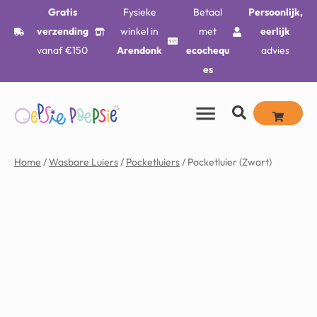
Gratis
Fysieke
Betaal
Persoonlijk,
verzending
winkel in
met
eerlijk
vanaf €150
Arendonk
ecochequ
advies
es
Home
/
Wasbare Luiers
/
Pocketluiers
/ Pocketluier (Zwart)