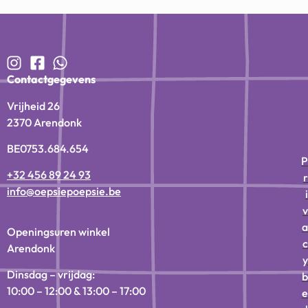
Contactgegevens
Vrijheid 26
2370 Arendonk
BE0753.684.654
P
+32 456 89 24 93
r
info@oepsiepoepsie.be
i
v
a
Openingsuren winkel
c
Arendonk
y
Dinsdag – vrijdag:
b
10:00 – 12:00 & 13:00 – 17:00
e