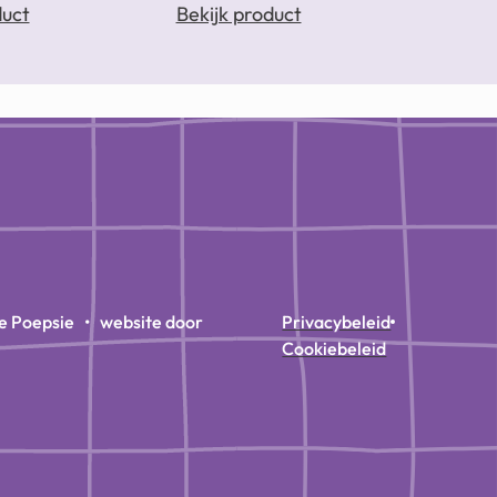
duct
Bekijk product
e Poepsie • website door
Privacybeleid
Cookiebeleid