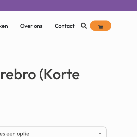
ken
Over ons
Contact
Orebro (Korte