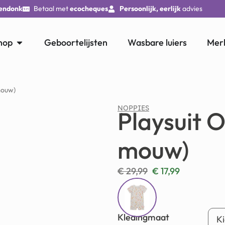
endonk
Betaal met
ecocheques
Persoonlijk, eerlijk
advies
hop
Geboortelijsten
Wasbare luiers
Mer
mouw)
NOPPIES
Playsuit 
mouw)
€
29,99
€
17,99
Kledingmaat