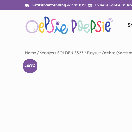
Gratis verzending
vanaf €150
Fysieke winkel in
Ar
S
Home
/
Koopjes
/
SOLDEN SS25
/ Playsuit Orebro (Korte 
-40%