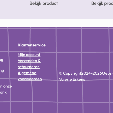
Bekijk product
Bekijk pro
n
Klantenservice
Mijn account
95
Verzenden &
retourneren
ing
Algemene
© Copyright
2024-2026
Oepsi
voorwaarden
Valerie Eskens
in onze
donk