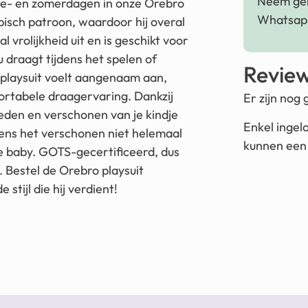
Neem ger
ente- en zomerdagen in onze Orebro
Whatsapp
opisch patroon, waardoor hij overal
l vrolijkheid uit en is geschikt voor
 draagt tijdens het spelen of
Revie
. De playsuit voelt aangenaam aan,
ortabele draagervaring. Dankzij
Er zijn nog
leden en verschonen van je kindje
Enkel ingel
jdens het verschonen niet helemaal
kunnen een 
je baby. GOTS-gecertificeerd, dus
. Bestel de Orebro playsuit
stijl die hij verdient!