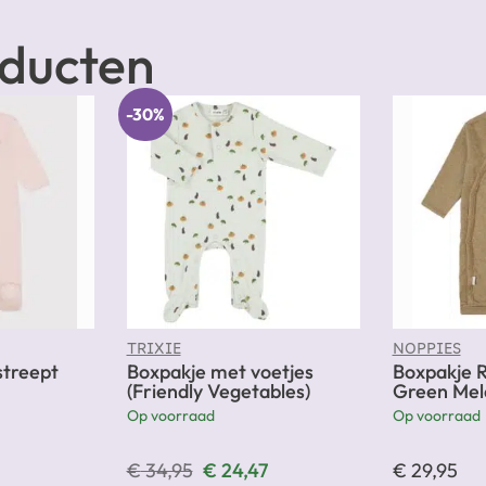
oducten
-30%
TRIXIE
NOPPIES
treept
Boxpakje met voetjes
Boxpakje R
(Friendly Vegetables)
Green Mel
Op voorraad
Op voorraad
€
34,95
€
24,47
€
29,95