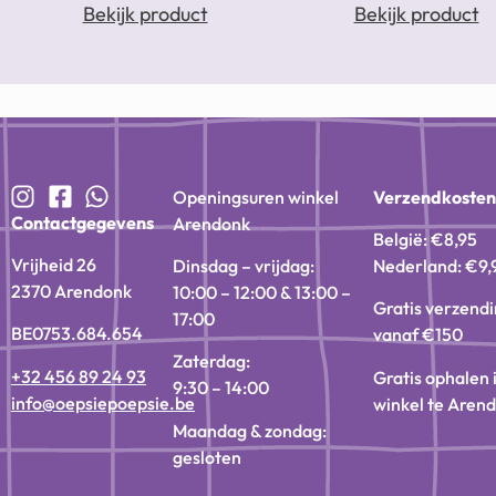
Bekijk product
Bekijk product
Openingsuren winkel
Verzendkoste
Contactgegevens
Arendonk
België: €8,95
Vrijheid 26
Dinsdag – vrijdag:
Nederland: €9,
2370 Arendonk
10:00 – 12:00 & 13:00 –
Gratis verzend
17:00
BE0753.684.654
vanaf €150
Zaterdag:
+32 456 89 24 93
Gratis ophalen 
9:30 – 14:00
info@oepsiepoepsie.be
winkel te Aren
Maandag & zondag:
gesloten