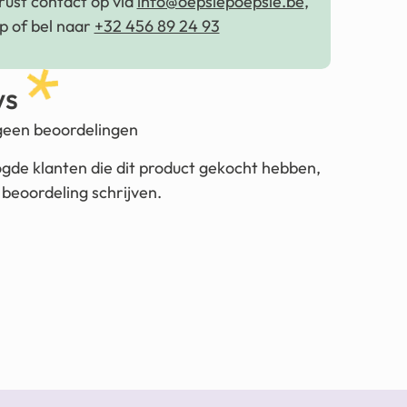
ust contact op via
info@oepsiepoepsie.be
,
 of bel naar
+32 456 89 24 93
ws
 geen beoordelingen
ogde klanten die dit product gekocht hebben,
beoordeling schrijven.