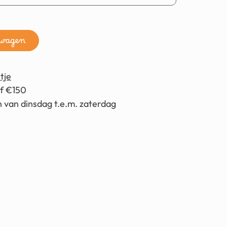
lwagen
tje
af €150
 van dinsdag t.e.m. zaterdag