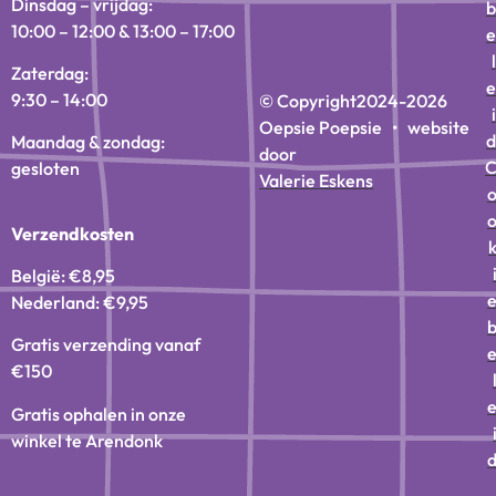
Dinsdag – vrijdag:
b
10:00 – 12:00 & 13:00 – 17:00
e
l
Zaterdag:
e
9:30 – 14:00
© Copyright
2024-2026
i
Oepsie Poepsie • website
d
Maandag & zondag:
door
gesloten
Valerie Eskens
Verzendkosten
België: €8,95
Nederland: €9,95
Gratis verzending vanaf
€150
Gratis ophalen in onze
winkel te Arendonk