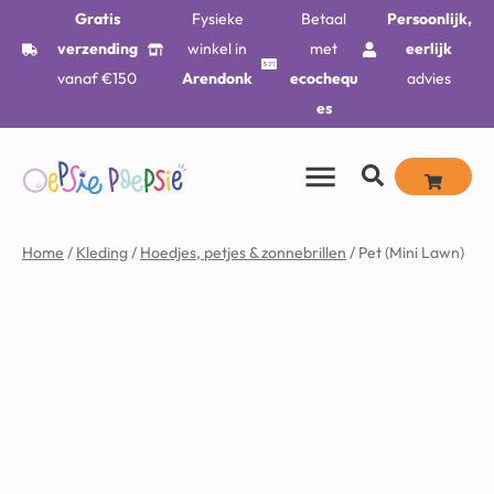
Gratis
Fysieke
Betaal
Persoonlijk,
verzending
winkel in
met
eerlijk
vanaf €150
Arendonk
ecochequ
advies
es
Home
/
Kleding
/
Hoedjes, petjes & zonnebrillen
/ Pet (Mini Lawn)