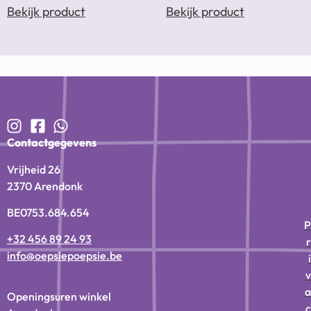
Bekijk product
Bekijk product
Contactgegevens
Vrijheid 26
2370 Arendonk
BE0753.684.654
P
+32 456 89 24 93
r
info@oepsiepoepsie.be
i
v
a
Openingsuren winkel
c