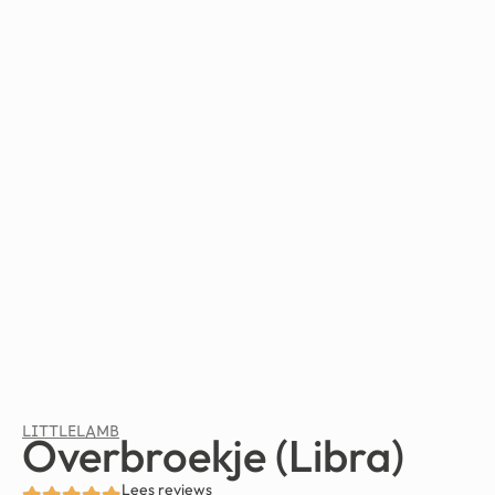
LITTLELAMB
Overbroekje (Libra)
Lees reviews