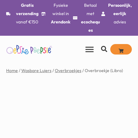
Gratis
Fysieke
Betaal
Persoonlijk,
verzending
winkel in
met
eerlijk
vanaf €150
Arendonk
ecochequ
advies
es
Home
/
Wasbare Luiers
/
Overbroekjes
/ Overbroekje (Libra)