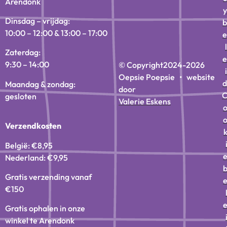
Arendonk
y
Dinsdag – vrijdag:
b
10:00 – 12:00 & 13:00 – 17:00
e
l
Zaterdag:
e
9:30 – 14:00
© Copyright
2024-2026
i
Oepsie Poepsie • website
d
Maandag & zondag:
door
gesloten
Valerie Eskens
Verzendkosten
België: €8,95
Nederland: €9,95
Gratis verzending vanaf
€150
Gratis ophalen in onze
winkel te Arendonk