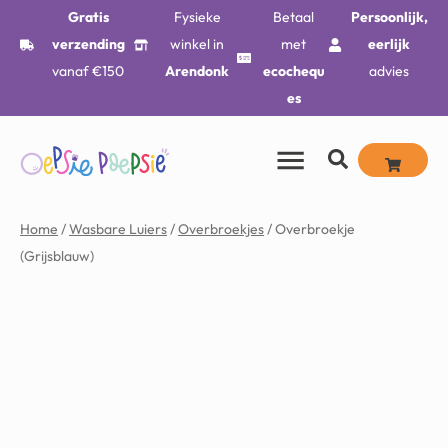
Gratis
Fysieke
Betaal
Persoonlijk,
verzending
winkel in
met
eerlijk
vanaf €150
Arendonk
ecochequ
advies
es
Home
/
Wasbare Luiers
/
Overbroekjes
/ Overbroekje
(Grijsblauw)