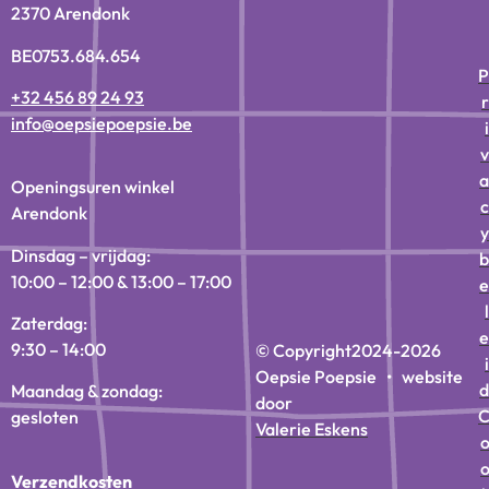
2370 Arendonk
BE0753.684.654
P
+32 456 89 24 93
r
info@oepsiepoepsie.be
i
v
a
Openingsuren winkel
c
Arendonk
y
Dinsdag – vrijdag:
b
10:00 – 12:00 & 13:00 – 17:00
e
l
Zaterdag:
e
9:30 – 14:00
© Copyright
2024-2026
i
Oepsie Poepsie • website
d
Maandag & zondag:
door
gesloten
Valerie Eskens
Verzendkosten