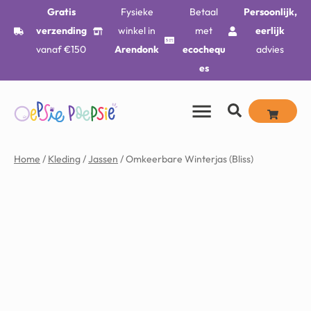
Gratis
Fysieke
Betaal
Persoonlijk,
verzending
winkel in
met
eerlijk
vanaf €150
Arendonk
ecochequ
advies
es
Home
/
Kleding
/
Jassen
/ Omkeerbare Winterjas (Bliss)