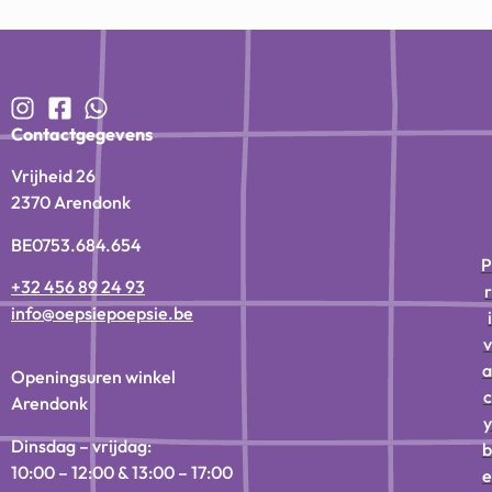
Contactgegevens
Vrijheid 26
2370 Arendonk
BE0753.684.654
P
+32 456 89 24 93
r
info@oepsiepoepsie.be
i
v
a
Openingsuren winkel
c
Arendonk
y
Dinsdag – vrijdag:
b
10:00 – 12:00 & 13:00 – 17:00
e