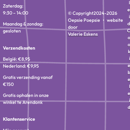
l
Zaterdag:
e
9:30 – 14:00
© Copyright
2024-2026
i
Oepsie Poepsie • website
d
Maandag & zondag:
door
gesloten
Valerie Eskens
Verzendkosten
België: €8,95
Nederland: €9,95
Gratis verzending vanaf
€150
Gratis ophalen in onze
winkel te Arendonk
Klantenservice