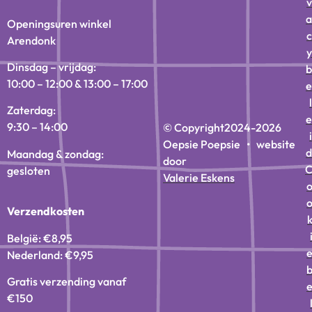
v
a
Openingsuren winkel
c
Arendonk
y
Dinsdag – vrijdag:
b
10:00 – 12:00 & 13:00 – 17:00
e
l
Zaterdag:
e
9:30 – 14:00
© Copyright
2024-2026
i
Oepsie Poepsie • website
d
Maandag & zondag:
door
gesloten
Valerie Eskens
Verzendkosten
België: €8,95
Nederland: €9,95
Gratis verzending vanaf
€150