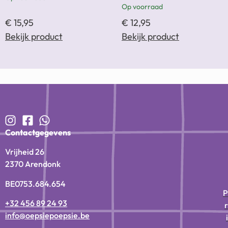
Op voorraad
€
15,95
€
12,95
Bekijk product
Bekijk product
Contactgegevens
Vrijheid 26
2370 Arendonk
BE0753.684.654
P
+32 456 89 24 93
r
info@oepsiepoepsie.be
i