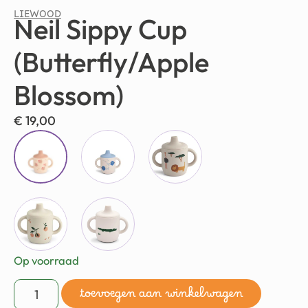
LIEWOOD
Neil Sippy Cup
(Butterfly/Apple
Blossom)
€
19,00
Op voorraad
toevoegen aan winkelwagen