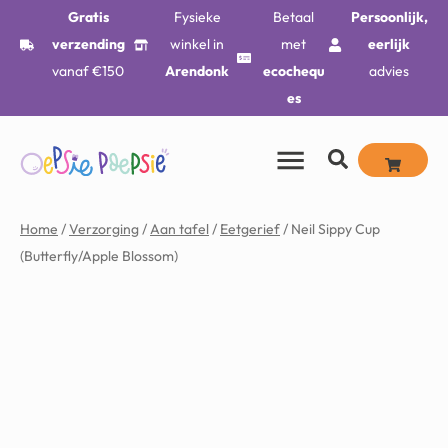
Gratis
Fysieke
Betaal
Persoonlijk,
verzending
winkel in
met
eerlijk
vanaf €150
Arendonk
ecochequ
advies
es
Home
/
Verzorging
/
Aan tafel
/
Eetgerief
/ Neil Sippy Cup
(Butterfly/Apple Blossom)