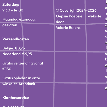
l
Zaterdag:
e
9:30 – 14:00
© Copyright
2024-2026
i
Oepsie Poepsie • website
d
Maandag & zondag:
door
gesloten
Valerie Eskens
Verzendkosten
België: €8,95
Nederland: €9,95
Gratis verzending vanaf
€150
Gratis ophalen in onze
winkel te Arendonk
Klantenservice
Mijn account