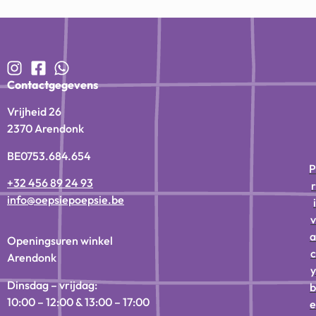
Contactgegevens
Vrijheid 26
2370 Arendonk
BE0753.684.654
P
+32 456 89 24 93
r
info@oepsiepoepsie.be
i
v
a
Openingsuren winkel
c
Arendonk
y
Dinsdag – vrijdag:
b
10:00 – 12:00 & 13:00 – 17:00
e