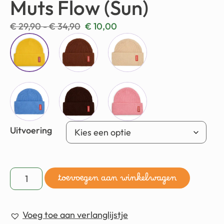
Muts Flow (Sun)
€
29,90
-
€
34,90
€
10,00
Uitvoering
toevoegen aan winkelwagen
Voeg toe aan verlanglijstje