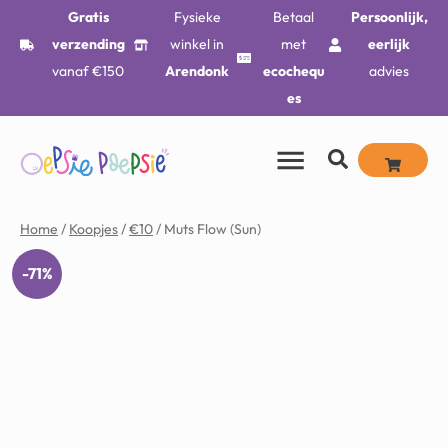
Gratis
Fysieke
Betaal
Persoonlijk,
verzending
winkel in
met
eerlijk
vanaf €150
Arendonk
ecochequ
advies
es
Home
/
Koopjes
/
€10
/ Muts Flow (Sun)
-71%