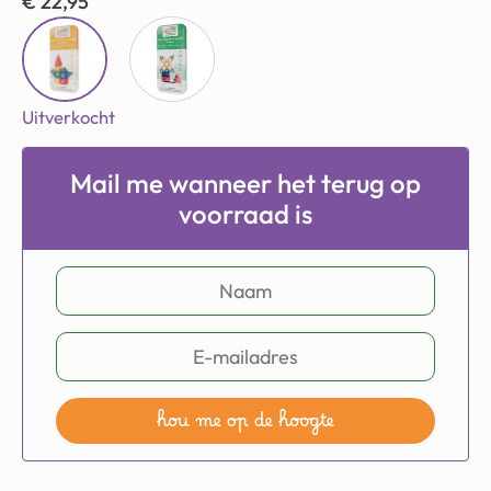
€
22,95
Uitverkocht
Mail me wanneer het terug op
voorraad is
hou me op de hoogte