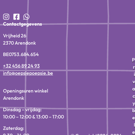
Contactgegevens
Vrijheid 26
2370 Arendonk
BE0753.684.654
P
+32 456 89 24 93
r
info@oepsiepoepsie.be
i
v
a
Openingsuren winkel
c
Arendonk
y
Dinsdag – vrijdag:
b
10:00 – 12:00 & 13:00 – 17:00
e
l
Zaterdag:
e