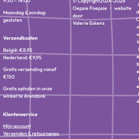
9:30 – 14:00
© Copyright
2024-2026
i
Oepsie Poepsie • website
d
Maandag & zondag:
door
gesloten
Valerie Eskens
Verzendkosten
België: €8,95
Nederland: €9,95
Gratis verzending vanaf
€150
Gratis ophalen in onze
winkel te Arendonk
Klantenservice
Mijn account
Verzenden & retourneren