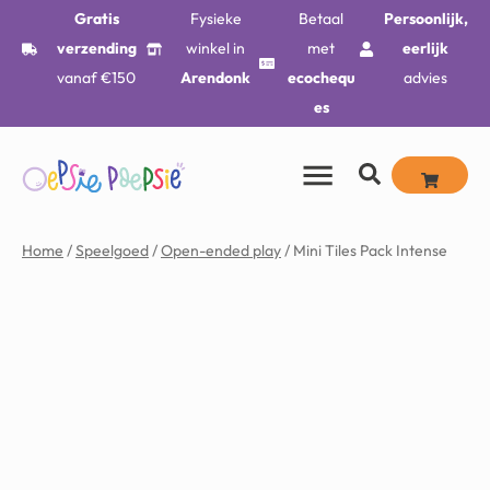
Gratis
Fysieke
Betaal
Persoonlijk,
verzending
winkel in
met
eerlijk
vanaf €150
Arendonk
ecochequ
advies
es
Home
/
Speelgoed
/
Open-ended play
/ Mini Tiles Pack Intense