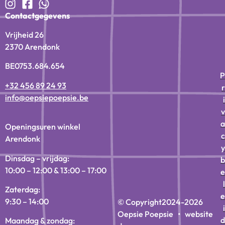
Contactgegevens
Vrijheid 26
2370 Arendonk
BE0753.684.654
P
+32 456 89 24 93
r
info@oepsiepoepsie.be
i
v
a
Openingsuren winkel
c
Arendonk
y
Dinsdag – vrijdag:
b
10:00 – 12:00 & 13:00 – 17:00
e
l
Zaterdag:
e
9:30 – 14:00
© Copyright
2024-2026
i
Oepsie Poepsie • website
d
Maandag & zondag: