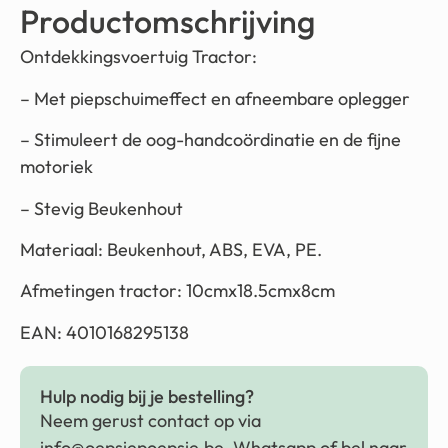
Productomschrijving
Ontdekkingsvoertuig Tractor:
– Met piepschuimeffect en afneembare oplegger
– Stimuleert de oog-handcoördinatie en de fijne
motoriek
– Stevig Beukenhout
Materiaal: Beukenhout, ABS, EVA, PE.
Afmetingen tractor: 10cmx18.5cmx8cm
EAN: 4010168295138
Hulp nodig bij je bestelling?
Neem gerust contact op via
info@oepsiepoepsie.be
, Whatsapp of bel naar