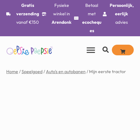
Gratis
Fysieke
Betaal
Persoonlijk,
verzending
winkel in
met
eerlijk
vanaf €150
Arendonk
ecochequ
advies
es
Home
/
Speelgoed
/
Auto's en autobanen
/ Mijn eerste tractor