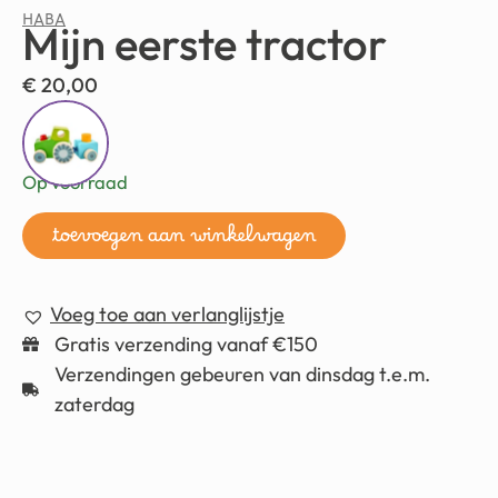
HABA
Mijn eerste tractor
€
20,00
Op voorraad
toevoegen aan winkelwagen
Voeg toe aan verlanglijstje
Gratis verzending vanaf €150
Verzendingen gebeuren van dinsdag t.e.m.
zaterdag