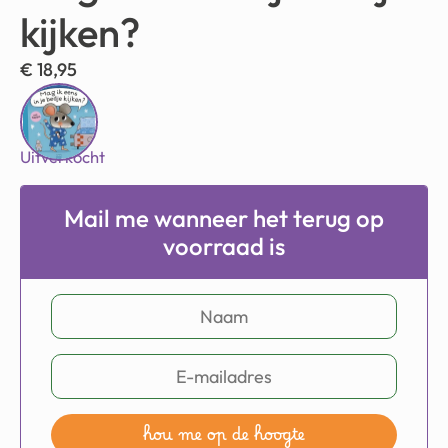
kijken?
€
18,95
Uitverkocht
Mail me wanneer het terug op
voorraad is
hou me op de hoogte