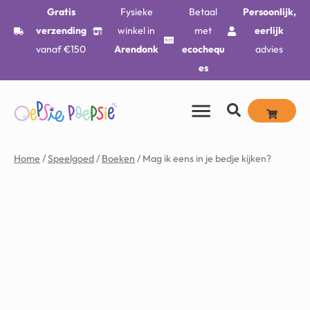
Gratis
Fysieke
Betaal
Persoonlijk,
verzending
winkel in
met
eerlijk
vanaf €150
Arendonk
ecochequ
advies
es
Home
/
Speelgoed
/
Boeken
/ Mag ik eens in je bedje kijken?