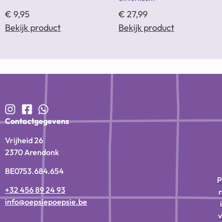
€
9,95
€
27,99
Bekijk product
Bekijk product
Contactgegevens
Vrijheid 26
2370 Arendonk
BE0753.684.654
P
+32 456 89 24 93
r
info@oepsiepoepsie.be
i
v