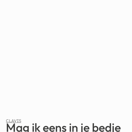
CLAVIS
Mag ik eens in je bedje