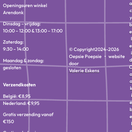
a
Openingsuren winkel
c
Arendonk
y
Dinsdag – vrijdag:
b
10:00 – 12:00 & 13:00 – 17:00
e
l
Zaterdag:
e
9:30 – 14:00
© Copyright
2024-2026
i
Oepsie Poepsie • website
d
Maandag & zondag:
door
gesloten
Valerie Eskens
Verzendkosten
België: €8,95
Nederland: €9,95
Gratis verzending vanaf
€150