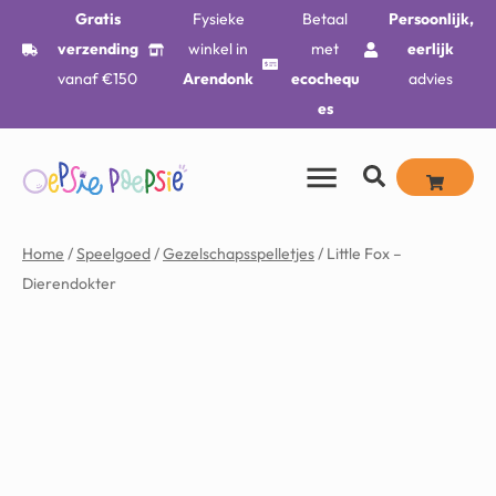
Gratis
Fysieke
Betaal
Persoonlijk,
verzending
winkel in
met
eerlijk
vanaf €150
Arendonk
ecochequ
advies
es
Home
/
Speelgoed
/
Gezelschapsspelletjes
/ Little Fox –
Dierendokter