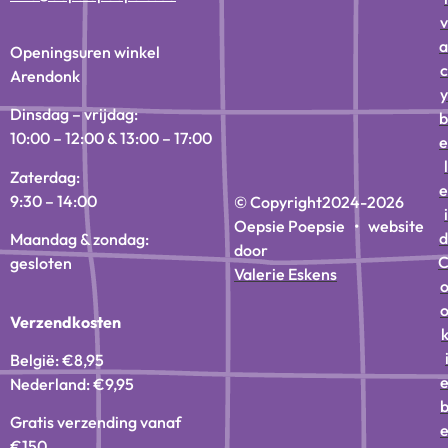
v
a
Openingsuren winkel
c
Arendonk
y
Dinsdag – vrijdag:
b
10:00 – 12:00 & 13:00 – 17:00
e
l
Zaterdag:
e
9:30 – 14:00
© Copyright
2024-2026
i
Oepsie Poepsie • website
d
Maandag & zondag:
door
gesloten
Valerie Eskens
Verzendkosten
België: €8,95
Nederland: €9,95
Gratis verzending vanaf
€150