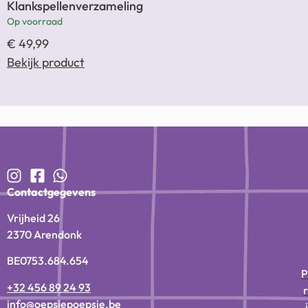
Klankspellenverzameling
Op voorraad
€
49,99
Bekijk product
Contactgegevens
Vrijheid 26
2370 Arendonk
BE0753.684.654
P
+32 456 89 24 93
r
info@oepsiepoepsie.be
i