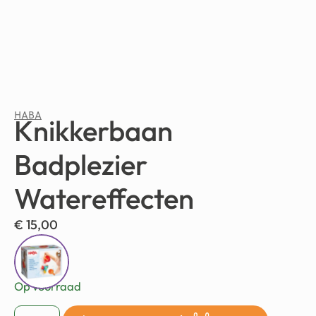
HABA
Knikkerbaan
Badplezier
Watereffecten
€
15,00
Op voorraad