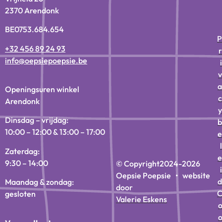
2370 Arendonk
BE0753.684.654
P
+32 456 89 24 93
r
info@oepsiepoepsie.be
i
v
a
Openingsuren winkel
c
Arendonk
y
Dinsdag – vrijdag:
b
10:00 – 12:00 & 13:00 – 17:00
e
l
Zaterdag:
e
9:30 – 14:00
© Copyright
2024-2026
i
Oepsie Poepsie • website
d
Maandag & zondag:
door
gesloten
Valerie Eskens