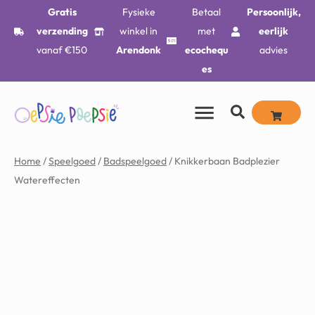
Gratis
Fysieke
Betaal
Persoonlijk,
verzending
winkel in
met
eerlijk
vanaf €150
Arendonk
ecochequ
advies
es
Home
/
Speelgoed
/
Badspeelgoed
/ Knikkerbaan Badplezier
Watereffecten