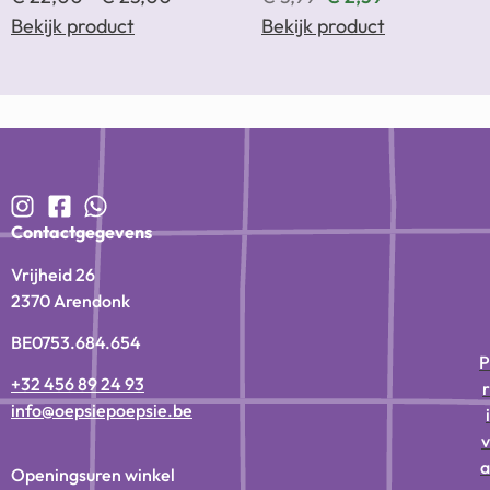
Bekijk product
Bekijk product
Contactgegevens
Vrijheid 26
2370 Arendonk
BE0753.684.654
P
+32 456 89 24 93
r
info@oepsiepoepsie.be
i
v
a
Openingsuren winkel