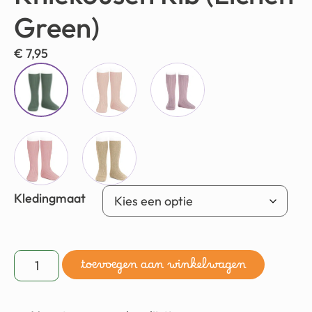
Green)
€
7,95
Kledingmaat
toevoegen aan winkelwagen