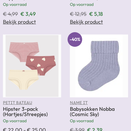
Op voorraad
Op voorraad
€
4,99
€
3,49
€
12,95
€
5,18
Bekijk product
Bekijk product
-40%
PETIT BATEAU
NAME IT
Hipster 3-pack
Babysokken Nobba
(Hartjes/Streepjes)
(Cosmic Sky)
Op voorraad
Op voorraad
€
22,00
-
€
25,00
€
3,99
€
2,39