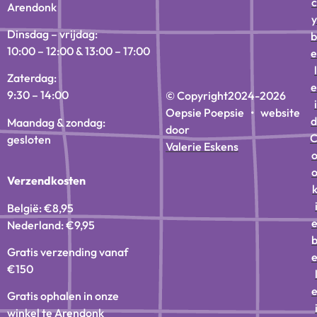
c
Arendonk
y
Dinsdag – vrijdag:
b
10:00 – 12:00 & 13:00 – 17:00
e
l
Zaterdag:
e
9:30 – 14:00
© Copyright
2024-2026
i
Oepsie Poepsie • website
d
Maandag & zondag:
door
gesloten
Valerie Eskens
Verzendkosten
België: €8,95
Nederland: €9,95
Gratis verzending vanaf
€150
Gratis ophalen in onze
winkel te Arendonk