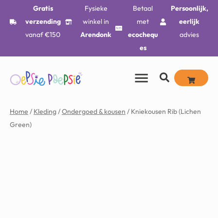
Gratis
Fysieke
Betaal
Persoonlijk,
verzending
winkel in
met
eerlijk
vanaf €150
Arendonk
ecochequ
advies
es
Home
/
Kleding
/
Ondergoed & kousen
/ Kniekousen Rib (Lichen
Green)