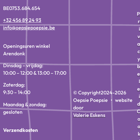
BE0753.684.654
P
+32 456 89 24 93
r
info@oepsiepoepsie.be
i
v
a
Openingsuren winkel
c
Arendonk
y
Dinsdag – vrijdag:
b
10:00 – 12:00 & 13:00 – 17:00
e
l
Zaterdag:
e
9:30 – 14:00
© Copyright
2024-2026
i
Oepsie Poepsie • website
d
Maandag & zondag:
door
gesloten
Valerie Eskens
Verzendkosten