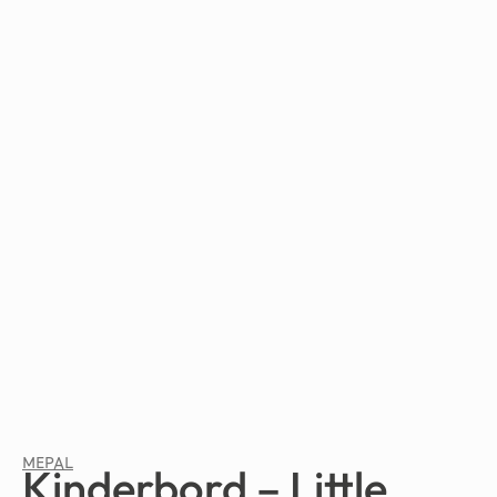
MEPAL
Kinderbord – Little