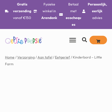
Gratis
Fysieke
Betaal
Persoonlijk,
verzending
winkel in
met
eerlijk
vanaf €150
Arendonk
ecochequ
advies
es
Home
/
Verzorging
/
Aan tafel
/
Eetgerief
/ Kinderbord – Little
Farm