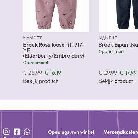
NAME IT
NAME IT
Broek Rose loose fit 1717-
Broek Bipan (Na
YF
Op voorraad
(Elderberry/Embroidery)
Op voorraad
€
26,99
€
16,19
€
29,99
€
17,99
Bekijk product
Bekijk product
Openingsuren winkel
Verzendkoste