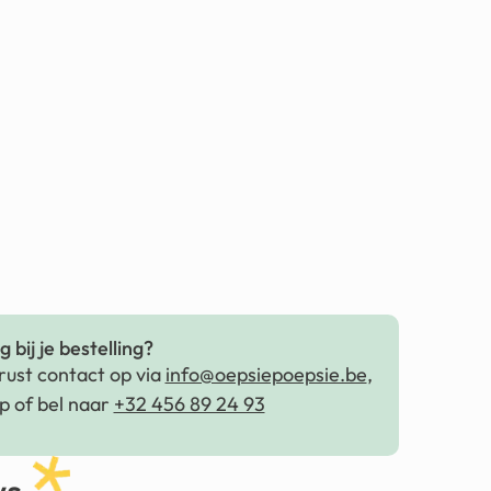
 bij je bestelling?
ust contact op via
info@oepsiepoepsie.be
,
 of bel naar
+32 456 89 24 93