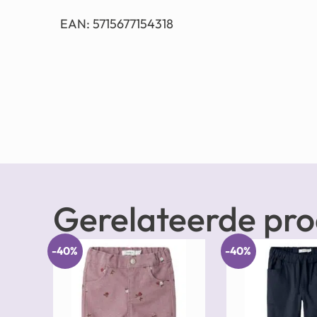
EAN: 5715677154318
Gerelateerde pr
-40%
-40%