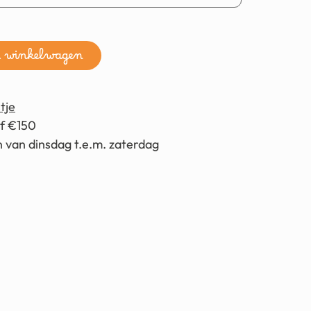
n winkelwagen
tje
af €150
 van dinsdag t.e.m. zaterdag