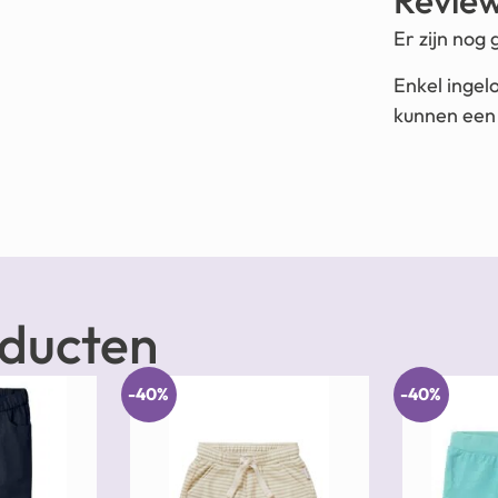
Revie
Er zijn nog
Enkel ingel
kunnen een 
oducten
-40%
-40%