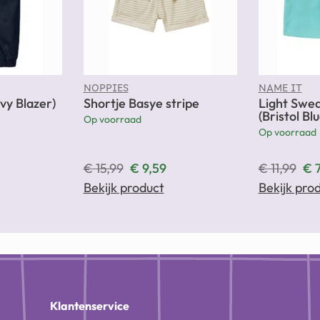
NOPPIES
NAME IT
vy Blazer)
Shortje Basye stripe
Light Swea
(Bristol Blu
Op voorraad
Op voorraad
€
15,99
€
9,59
€
11,99
€
7
Bekijk product
Bekijk pro
n
Klantenservice