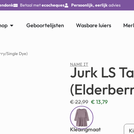
endonk
Betaal met
ecocheques
Persoonlijk, eerlijk
advies
hop
Geboortelijsten
Wasbare luiers
Mer
rry/Single Dye)
NAME IT
Jurk LS T
(Elderber
€
22,99
€
13,79
Kledingmaat