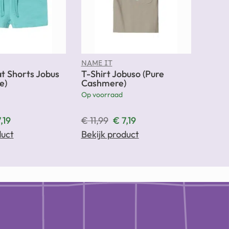
NAME IT
t Shorts Jobus
T-Shirt Jobuso (Pure
e)
Cashmere)
Op voorraad
,19
€
11,99
€
7,19
duct
Bekijk product