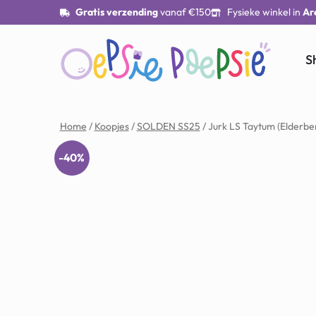
Gratis verzending
vanaf €150
Fysieke winkel in
Ar
S
Home
/
Koopjes
/
SOLDEN SS25
/ Jurk LS Taytum (Elderbe
-40%