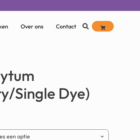
ken
Over ons
Contact
aytum
ry/Single Dye)