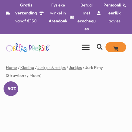
Gratis
Fysieke
Betaal
Persoonlijk,
verzending
winkel in
met
eerlijk
vanaf €150
Arendonk
ecochequ
advies
es
Home
/
Kleding
/
Jurkjes & rokjes
/
Jurkjes
/ Jurk Fimy
(Strawberry Moon)
-50%