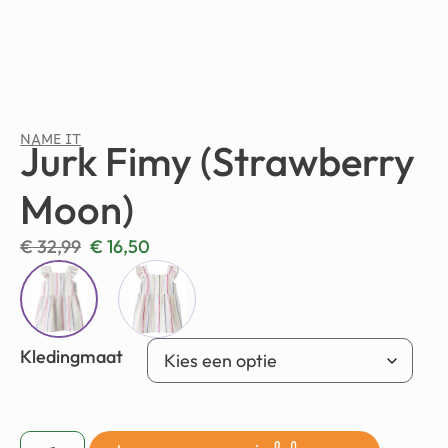
NAME IT
Jurk Fimy (Strawberry
Moon)
€
32,99
€
16,50
Kledingmaat