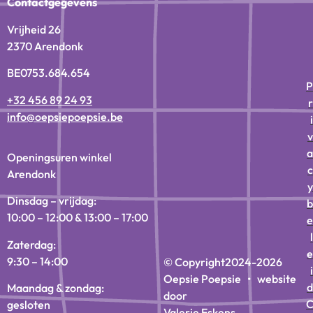
Contactgegevens
Vrijheid 26
2370 Arendonk
BE0753.684.654
P
+32 456 89 24 93
r
info@oepsiepoepsie.be
i
v
a
Openingsuren winkel
c
Arendonk
y
Dinsdag – vrijdag:
b
10:00 – 12:00 & 13:00 – 17:00
e
l
Zaterdag:
e
9:30 – 14:00
© Copyright
2024-2026
i
Oepsie Poepsie • website
d
Maandag & zondag:
door
gesloten
Valerie Eskens