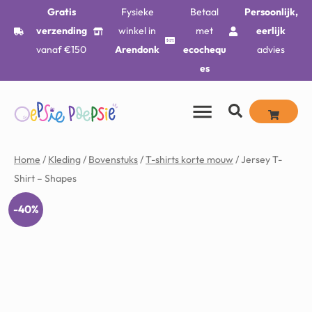
Gratis
Fysieke
Betaal
Persoonlijk,
verzending
winkel in
met
eerlijk
vanaf €150
Arendonk
ecochequ
advies
es
Home
/
Kleding
/
Bovenstuks
/
T-shirts korte mouw
/ Jersey T-
Shirt – Shapes
-40%