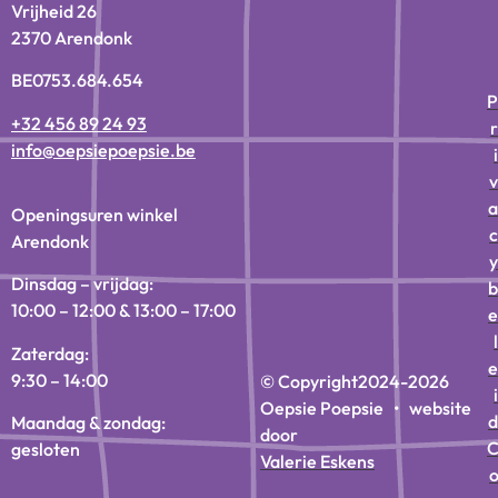
Vrijheid 26
2370 Arendonk
BE0753.684.654
P
+32 456 89 24 93
r
info@oepsiepoepsie.be
i
v
a
Openingsuren winkel
c
Arendonk
y
Dinsdag – vrijdag:
b
10:00 – 12:00 & 13:00 – 17:00
e
l
Zaterdag:
e
9:30 – 14:00
© Copyright
2024-2026
i
Oepsie Poepsie • website
d
Maandag & zondag:
door
gesloten
Valerie Eskens