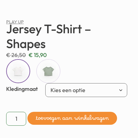
PLAY UP
Jersey T-Shirt –
Shapes
€
26,50
€
15,90
Kledingmaat
toevoegen aan winkelwagen