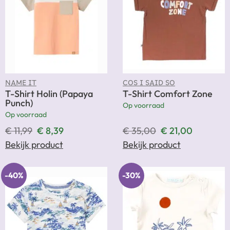
NAME IT
COS I SAID SO
T-Shirt Holin (Papaya
T-Shirt Comfort Zone
Punch)
Op voorraad
Op voorraad
€
11,99
€
8,39
€
35,00
€
21,00
Bekijk product
Bekijk product
-40%
-30%