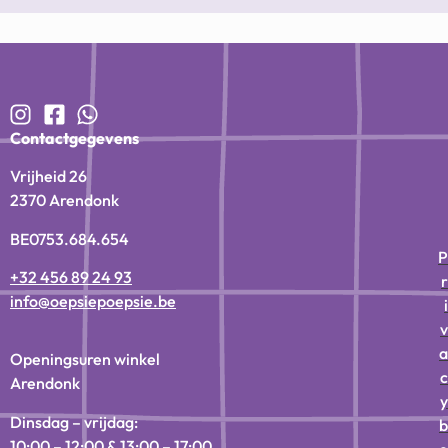
Contactgegevens
Vrijheid 26
2370 Arendonk
BE0753.684.654
P
+32 456 89 24 93
r
info@oepsiepoepsie.be
i
v
a
Openingsuren winkel
c
Arendonk
y
Dinsdag – vrijdag:
b
10:00 – 12:00 & 13:00 – 17:00