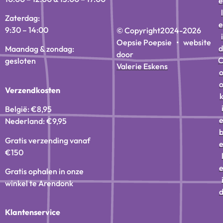
e
l
Zaterdag:
e
9:30 – 14:00
© Copyright
2024-2026
i
Oepsie Poepsie • website
d
Maandag & zondag:
door
gesloten
Valerie Eskens
Verzendkosten
België: €8,95
Nederland: €9,95
Gratis verzending vanaf
€150
Gratis ophalen in onze
winkel te Arendonk
Klantenservice