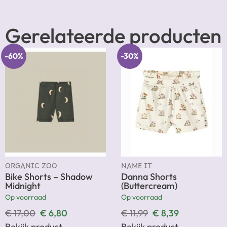
Gerelateerde producten
-60%
-30%
ORGANIC ZOO
NAME IT
Bike Shorts – Shadow
Danna Shorts
Midnight
(Buttercream)
Op voorraad
Op voorraad
€
17,00
€
6,80
€
11,99
€
8,39
Bekijk product
Bekijk product