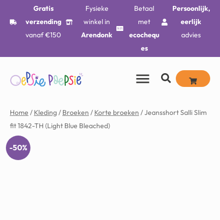
Gratis
Fysieke
Betaal
Persoonlijk,
verzending
winkel in
met
eerlijk
vanaf €150
Arendonk
ecochequ
advies
es
Home
/
Kleding
/
Broeken
/
Korte broeken
/ Jeansshort Salli Slim
fit 1842-TH (Light Blue Bleached)
-50%