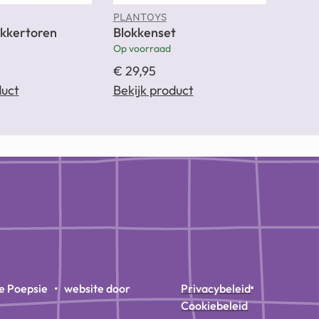
PLANTOYS
ikkertoren
Blokkenset
Op voorraad
€
29,95
duct
Bekijk product
e Poepsie • website door
Privacybeleid
Cookiebeleid