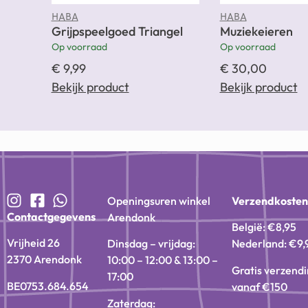
HABA
HABA
Grijpspeelgoed Triangel
Muziekeieren
Op voorraad
Op voorraad
€
9,99
€
30,00
Bekijk product
Bekijk product
Openingsuren winkel
Verzendkoste
Contactgegevens
Arendonk
België: €8,95
Vrijheid 26
Dinsdag – vrijdag:
Nederland: €9,
2370 Arendonk
10:00 – 12:00 & 13:00 –
Gratis verzend
17:00
BE0753.684.654
vanaf €150
Zaterdag: