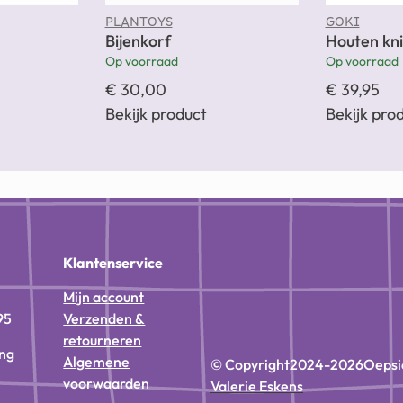
PLANTOYS
GOKI
Bijenkorf
Houten kn
Op voorraad
Op voorraad
€
30,00
€
39,95
Bekijk product
Bekijk pro
n
Klantenservice
Mijn account
95
Verzenden &
retourneren
ing
Algemene
© Copyright
2024-2026
Oepsi
voorwaarden
Valerie Eskens