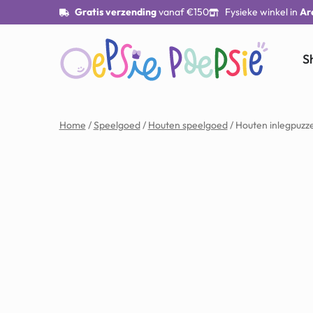
Gratis verzending
vanaf €150
Fysieke winkel in
Ar
S
Home
/
Speelgoed
/
Houten speelgoed
/ Houten inlegpuzz