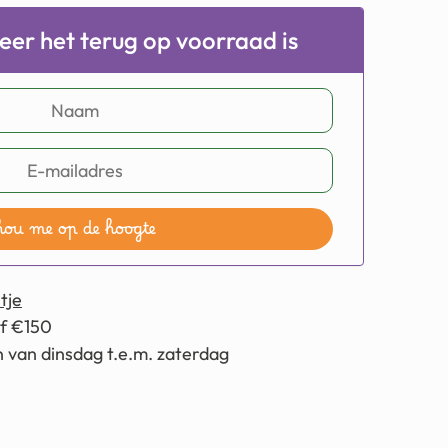
er het terug op voorraad is
hou me op de hoogte
tje
af €150
 van dinsdag t.e.m. zaterdag