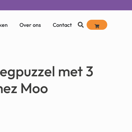
ken
Over ons
Contact
legpuzzel met 3
hez Moo