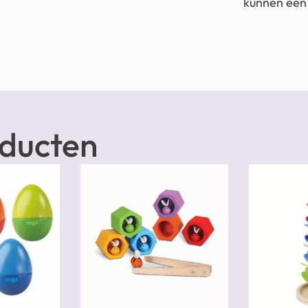
kunnen een 
oducten