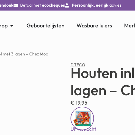
endonk
Betaal met
ecocheques
Persoonlijk, eerlijk
advies
hop
Geboortelijsten
Wasbare luiers
Mer
el met 3 lagen – Chez Moo
DJECO
Houten in
lagen – C
€
19,95
Uitverkocht