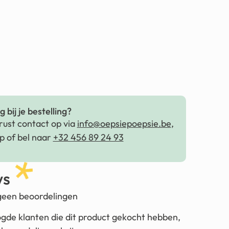
 bij je bestelling?
ust contact op via
info@oepsiepoepsie.be
,
 of bel naar
+32 456 89 24 93
ws
 geen beoordelingen
ogde klanten die dit product gekocht hebben,