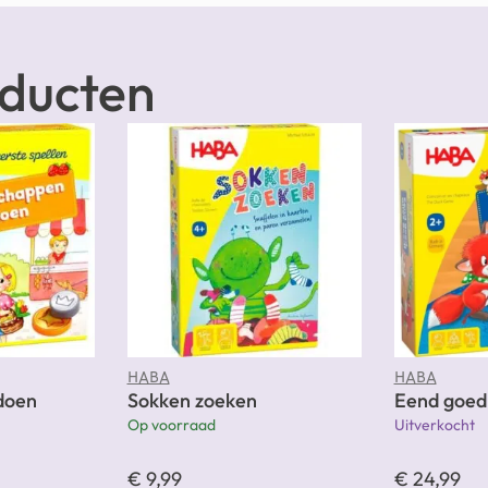
oducten
HABA
HABA
doen
Sokken zoeken
Eend goed,
Op voorraad
Uitverkocht
€
9,99
€
24,99