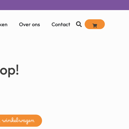
ken
Over ons
Contact
lop!
n winkelwagen