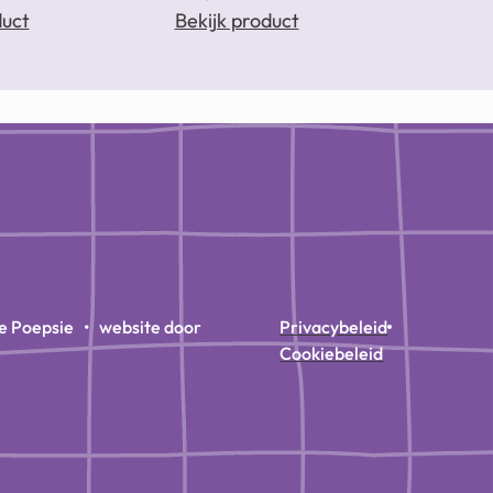
duct
Bekijk product
e Poepsie • website door
Privacybeleid
Cookiebeleid