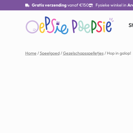
Gratis verzending
vanaf €150
Fysieke winkel in
Ar
S
Home
/
Speelgoed
/
Gezelschapsspelletjes
/ Hop in galop!