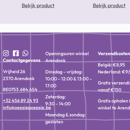
Bekijk product
Bekijk product
Openingsuren winkel
Verzendkoste
Contactgegevens
Arendonk
België: €8,95
Vrijheid 26
Dinsdag – vrijdag:
Nederland: €9,
2370 Arendonk
10:00 – 12:00 & 13:00 –
Gratis verzend
17:00
BE0753.684.654
vanaf €150
Zaterdag:
+32 456 89 24 93
Gratis ophalen 
9:30 – 14:00
info@oepsiepoepsie.be
winkel te Aren
Maandag & zondag:
gesloten