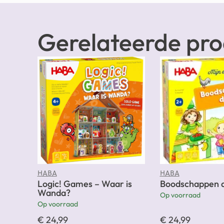
Gerelateerde pr
HABA
HABA
Logic! Games – Waar is
Boodschappen 
Wanda?
Op voorraad
Op voorraad
€
24,99
€
24,99