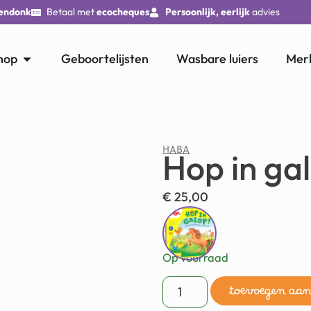
endonk
Betaal met
ecocheques
Persoonlijk, eerlijk
advies
hop
Geboortelijsten
Wasbare luiers
Mer
HABA
Hop in ga
€
25,00
Op voorraad
toevoegen aa