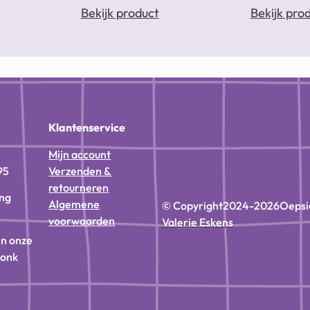
Bekijk product
Bekijk pro
n
Klantenservice
Mijn account
95
Verzenden &
retourneren
ing
Algemene
© Copyright
2024-2026
Oepsi
voorwaarden
Valerie Eskens
in onze
donk