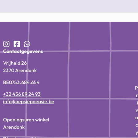
Contactgegevens
Vrijheid 26
2370 Arendonk
BE0753.684.654
P
+32 456 89 24 93
r
info@oepsiepoepsie.be
i
v
a
Openingsuren winkel
c
Arendonk
y