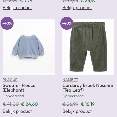
€
12,99
€
7,79
€
39,95
€
23,97
Bekijk product
Bekijk product
-40%
-40%
PLAY UP
NAME IT
Sweater Fleece
Corduroy Broek Nusonni
(Elephant)
(Tea Leaf)
Op voorraad
Op voorraad
€
41,00
€
24,60
€
26,99
€
16,19
Bekijk product
Bekijk product