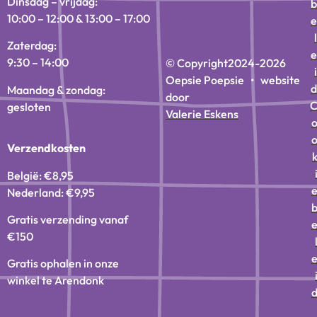
Dinsdag – vrijdag:
b
10:00 – 12:00 & 13:00 – 17:00
e
l
Zaterdag:
e
9:30 – 14:00
© Copyright
2024-2026
i
Oepsie Poepsie • website
d
Maandag & zondag:
door
gesloten
Valerie Eskens
Verzendkosten
België: €8,95
Nederland: €9,95
Gratis verzending vanaf
€150
Gratis ophalen in onze
winkel te Arendonk