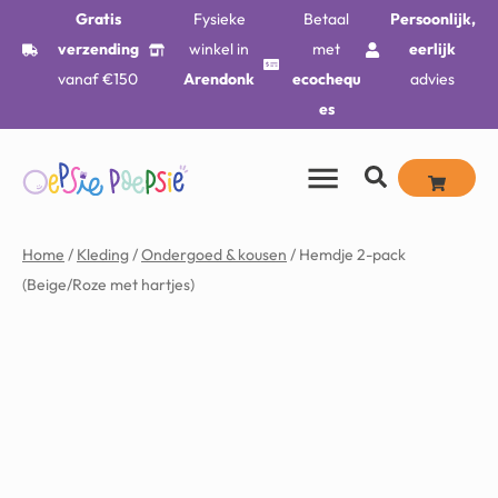
Gratis
Fysieke
Betaal
Persoonlijk,
verzending
winkel in
met
eerlijk
vanaf €150
Arendonk
ecochequ
advies
es
Home
/
Kleding
/
Ondergoed & kousen
/ Hemdje 2-pack
(Beige/Roze met hartjes)