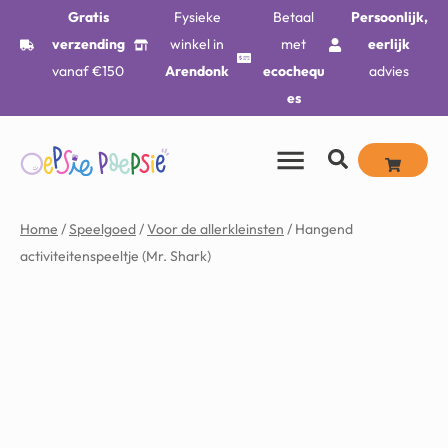
Gratis
Fysieke
Betaal
Persoonlijk,
verzending
winkel in
met
eerlijk
vanaf €150
Arendonk
ecochequ
advies
es
Home
/
Speelgoed
/
Voor de allerkleinsten
/ Hangend
activiteitenspeeltje (Mr. Shark)