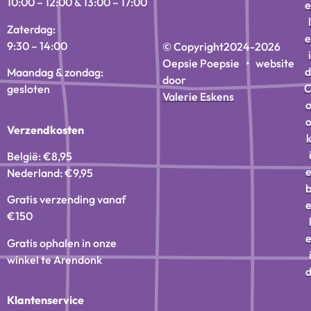
10:00 – 12:00 & 13:00 – 17:00
e
l
Zaterdag:
e
9:30 – 14:00
© Copyright
2024-2026
i
Oepsie Poepsie • website
d
Maandag & zondag:
door
gesloten
Valerie Eskens
Verzendkosten
België: €8,95
Nederland: €9,95
Gratis verzending vanaf
€150
Gratis ophalen in onze
winkel te Arendonk
Klantenservice