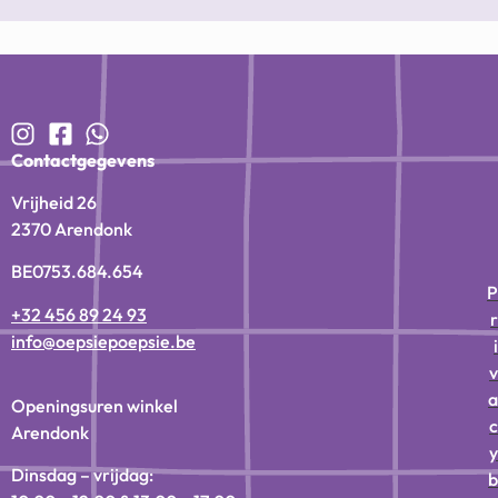
Contactgegevens
Vrijheid 26
2370 Arendonk
BE0753.684.654
P
+32 456 89 24 93
r
info@oepsiepoepsie.be
i
v
a
Openingsuren winkel
c
Arendonk
y
Dinsdag – vrijdag:
b