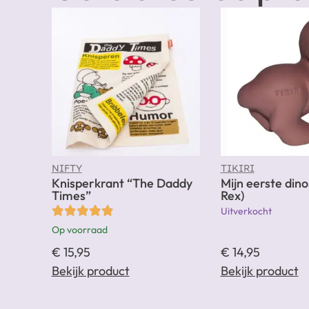
NIFTY
TIKIRI
Knisperkrant “The Daddy
Mijn eerste dino
Times”
Rex)
Uitverkocht
Op voorraad
€
15,95
€
14,95
Bekijk product
Bekijk product