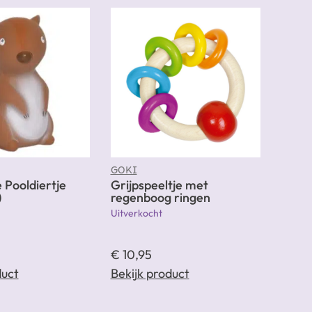
GOKI
e Pooldiertje
Grijpspeeltje met
)
regenboog ringen
Uitverkocht
€
10,95
duct
Bekijk product