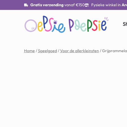
Gratis verzending
vanaf €150
Fysieke winkel in
Ar
S
Home
/
Speelgoed
/
Voor de allerkleinsten
/ Grijprammela