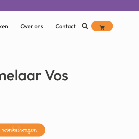
ken
Over ons
Contact
melaar Vos
n winkelwagen