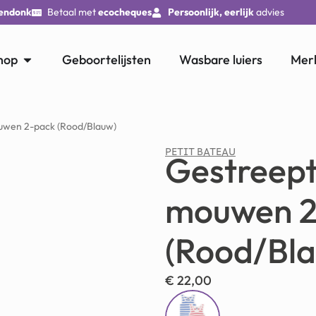
endonk
Betaal met
ecocheques
Persoonlijk, eerlijk
advies
hop
Geboortelijsten
Wasbare luiers
Mer
uwen 2-pack (Rood/Blauw)
PETIT BATEAU
Gestreept
mouwen 2
(Rood/Bl
€
22,00