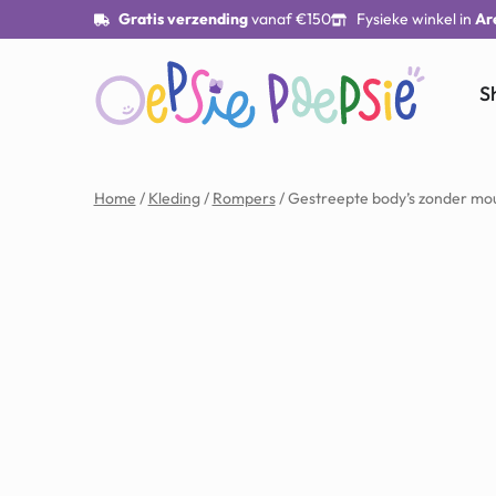
Gratis verzending
vanaf €150
Fysieke winkel in
Ar
S
Home
/
Kleding
/
Rompers
/ Gestreepte body’s zonder mo