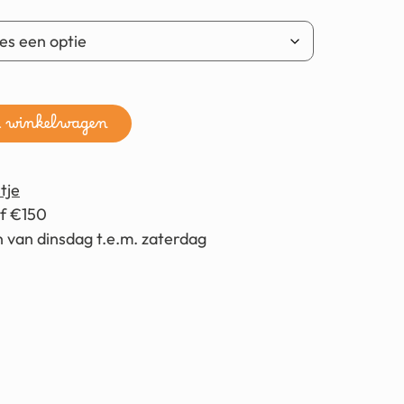
n winkelwagen
tje
af €150
 van dinsdag t.e.m. zaterdag