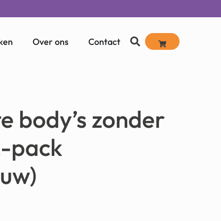
ken
Over ons
Contact
e body’s zonder
-pack
auw)