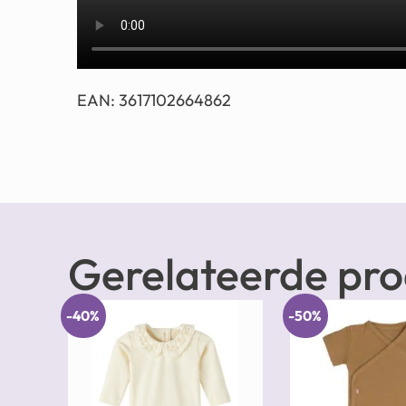
EAN: 3617102664862
Gerelateerde pr
-40%
-50%