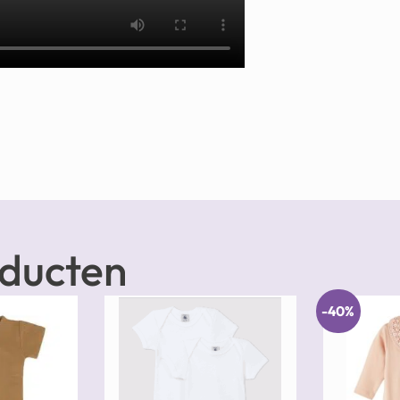
oducten
-40%