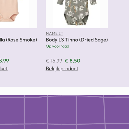
NAME IT
lla (Rose Smoke)
Body LS Tinno (Dried Sage)
Op voorraad
8,99
€
16,99
€
8,50
duct
Bekijk product