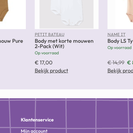
PETIT BATEAU
NAME IT
mouw Pure
Body met korte mouwen
Body LS Ty
2-Pack (Wit)
Op voorraad
Op voorraad
€
17,00
€
14,99
€
Bekijk product
Bekijk pro
n
Klantenservice
Mijn account