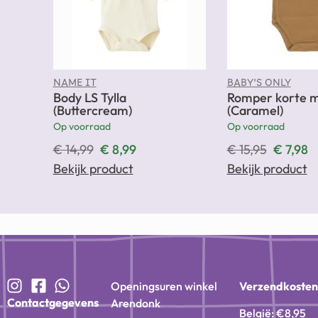
NAME IT
BABY'S ONLY
Body LS Tylla
Romper korte 
(Buttercream)
(Caramel)
Op voorraad
Op voorraad
€
14,99
€
8,99
€
15,95
€
7,98
Bekijk product
Bekijk product
Openingsuren winkel
Verzendkoste
Contactgegevens
Arendonk
België: €8,95